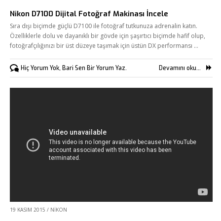
Nikon D7100 Dijital Fotoğraf Makinası İncele
Fikir Proje Ajans
Sıra dışı biçimde güçlü D7100 ile fotoğraf tutkunuza adrenalin katın.
Kurumsal
Özelliklerle dolu ve dayanıklı bir gövde için şaşırtıcı biçimde hafif olup,
fotoğrafçılığınızı bir üst düzeye taşımak için üstün DX performansı …
Hizmetlerimiz
Referanslarımız
Hiç Yorum Yok, Bari Sen Bir Yorum Yaz.
Devamını oku...
Online Araçlar
Fikir Proje Blogluyor
İnsan Kaynakları
Müşteri Paneli
Bize Ulaşın
19 KASIM 2015
/
NIKON