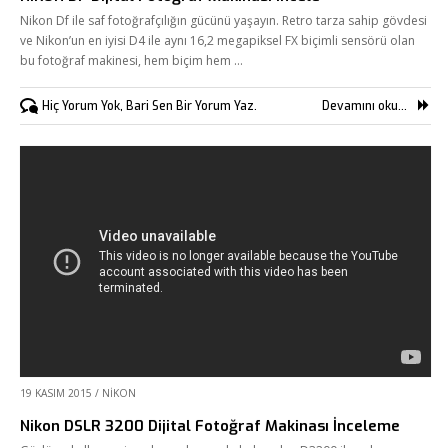
Nikon Df ile saf fotoğrafçılığın gücünü yaşayın. Retro tarza sahip gövdesi
ve Nikon’un en iyisi D4 ile aynı 16,2 megapiksel FX biçimli sensörü olan
bu fotoğraf makinesi, hem biçim hem …
Hiç Yorum Yok, Bari Sen Bir Yorum Yaz.
Devamını oku...
19 KASIM 2015
/
NIKON
Nikon DSLR 3200 Dijital Fotoğraf Makinası İnceleme