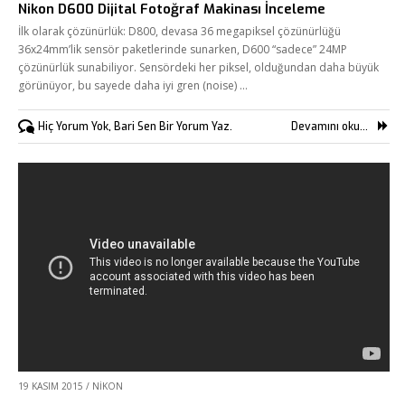
Nikon D600 Dijital Fotoğraf Makinası İnceleme
İlk olarak çözünürlük: D800, devasa 36 megapiksel çözünürlüğü
36x24mm’lik sensör paketlerinde sunarken, D600 “sadece” 24MP
çözünürlük sunabiliyor. Sensördeki her piksel, olduğundan daha büyük
görünüyor, bu sayede daha iyi gren (noise) …
Hiç Yorum Yok, Bari Sen Bir Yorum Yaz.
Devamını oku...
19 KASIM 2015
/
NIKON