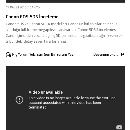
19 KASIM 2015
/
CANON
Canon EOS 5DS İnceleme
Canon 5DS ve Canon 5DS R modelleri Canon’un kullanıcılarına henüz
sunduğu full-frame megapiksel canavarları. Canon 5DS R incelemesi,
Canon şimdiden efsaneleşmiş 5D serisinde megapiksele ağırlık vererek
tribündeki detay seven taraftarlarına …
Hiç Yorum Yok, Bari Sen Bir Yorum Yaz.
Devamını oku...