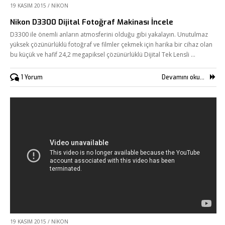
19 KASIM 2015
/
NIKON
Nikon D3300 Dijital Fotoğraf Makinası İncele
D3300 ile önemli anların atmosferini olduğu gibi yakalayın. Unutulmaz
yüksek çözünürlüklü fotoğraf ve filmler çekmek için harika bir cihaz olan
bu küçük ve hafif 24,2 megapiksel çözünürlüklü Dijital Tek Lensli …
1 Yorum
Devamını oku...
19 KASIM 2015
/
NIKON