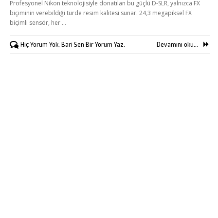
Profesyonel Nikon teknolojisiyle donatılan bu güçlü D-SLR, yalnızca FX
biçiminin verebildiği türde resim kalitesi sunar. 24,3 megapiksel FX
biçimli sensör, her …
Hiç Yorum Yok, Bari Sen Bir Yorum Yaz.
Devamını oku...
Kükürtlü Mh. Çekirge Cd. No:124
K.3 D.5
Bursa/Turkey, Osmangazi
16070