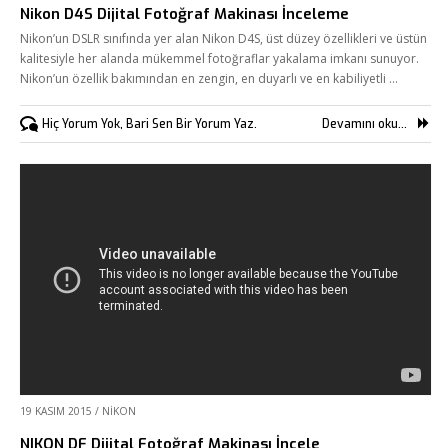
Nikon D4S Dijital Fotoğraf Makinası İnceleme
Nikon’un DSLR sınıfında yer alan Nikon D4S, üst düzey özellikleri ve üstün
kalitesiyle her alanda mükemmel fotoğraflar yakalama imkanı sunuyor.
Nikon’un özellik bakımından en zengin, en duyarlı ve en kabiliyetli …
Hiç Yorum Yok, Bari Sen Bir Yorum Yaz.
Devamını oku...
19 KASIM 2015
/
NIKON
NIKON DF Dijital Fotoğraf Makinası İncele