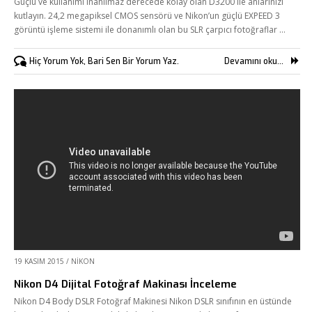
Güçlü ve kullanımı inanılmaz derecede kolay olan D3200 ile anlarınızı
kutlayın. 24,2 megapiksel CMOS sensörü ve Nikon’un güçlü EXPEED 3
görüntü işleme sistemi ile donanımlı olan bu SLR çarpıcı fotoğraflar …
Hiç Yorum Yok, Bari Sen Bir Yorum Yaz.
Devamını oku...
19 KASIM 2015
/
NIKON
Nikon D4 Dijital Fotoğraf Makinası İnceleme
Nikon D4 Body DSLR Fotoğraf Makinesi Nikon DSLR sınıfının en üstünde