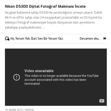
Nikon D5300 Dijital Fotoğraf Makinası İncele
Sezgisel kullanıma sahip D5300 ile yaratıcılığınızı zirveye çıkarın. Dahili
Wi-Fi ve GPS’e sahip olan 24 megapiksel çözünürlüklü ve DX biçimli bu
etkileyici fotoğraf makinesiyle büyülü dünyanızın tüm ayrıntılarını
yakalayıp paylaşabilirsiniz. …
Hiç Yorum Yok, Bari Sen Bir Yorum Yaz.
Devamını oku...
19 KASIM 2015
/
NIKON