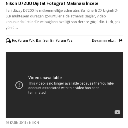
Nikon D7200 Dijital Fotoğraf Makinası İncele
İleri düzey D7200 ile mükemmelliğe adım atın. Bu hünerli DX biçimli D-
SLR muhteşem durağan görüntüler elde etmenizi sağlar, video
konusunda üstündür ve bağlantı özelliği son derece güçlüdür. Hızlı, çok
yönlü …
Hiç Yorum Yok, Bari Sen Bir Yorum Yaz.
Devamını oku...
19 KASIM 2015
/
NIKON