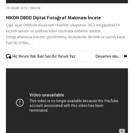
19 KASIM 2015
/
NIKON
NIKON D800 Dijital Fotoğraf Makinası İncele
Çığır açan D800 ile muazzam resimler oluşturun. 36,3 megapiksel FX
biçimli sensör ve sınıfının lideri otomatik netleme sistemi,
fotoğraflarınıza benzeri görülmemiş düzeylerde derinlik ve ayrıntı katar.
Full HD D film, …
Hiç Yorum Yok, Bari Sen Bir Yorum Yaz.
Devamını oku...