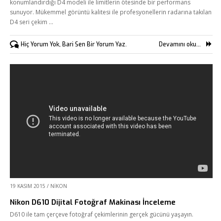
konumlandırdığı D4 modeli ile limitlerin ötesinde bir performans
sunuyor. Mükemmel görüntü kalitesi ile profesyonellerin radarına takılan
D4 seri çekim …
Hiç Yorum Yok, Bari Sen Bir Yorum Yaz.
Devamını oku...
19 KASIM 2015
/
NIKON
Nikon D610 Dijital Fotoğraf Makinası İnceleme
D610 ile tam çerçeve fotoğraf çekimlerinin gerçek gücünü yaşayın.