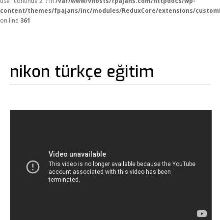
use "continue 2"? in
/var/www/vhosts/fpajans.com/httpdocs/wp-
content/themes/fpajans/inc/modules/ReduxCore/extensions/customi
on line
361
nikon türkçe eğitim