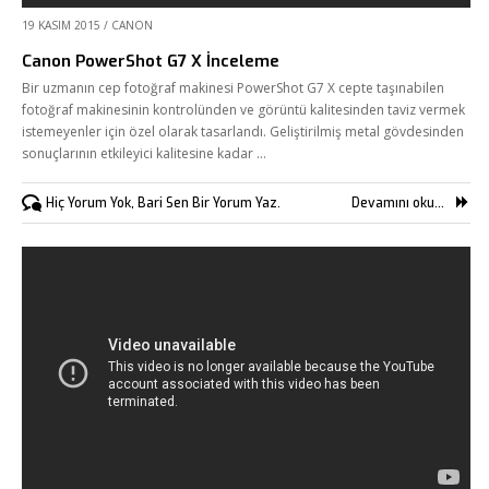
19 KASIM 2015
/
CANON
Canon PowerShot G7 X İnceleme
Bir uzmanın cep fotoğraf makinesi PowerShot G7 X cepte taşınabilen
fotoğraf makinesinin kontrolünden ve görüntü kalitesinden taviz vermek
istemeyenler için özel olarak tasarlandı. Geliştirilmiş metal gövdesinden
sonuçlarının etkileyici kalitesine kadar …
Hiç Yorum Yok, Bari Sen Bir Yorum Yaz.
Devamını oku...