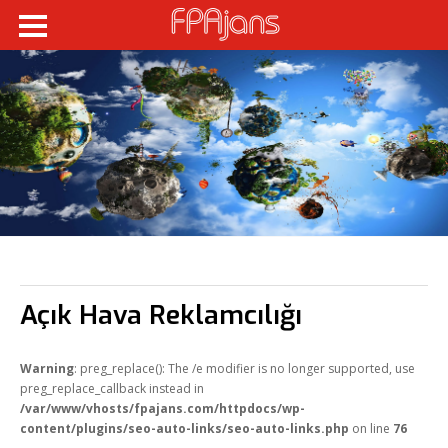
Fikir Proje Ajans
Kurumsal
Hizmetlerimiz
Referanslarımız
Online Araçlar
Fikir Proje Blogluyor
İnsan Kaynakları
Açık Hava Reklamcılığı
Müşteri Paneli
Bize Ulaşın
Warning
: preg_replace(): The /e modifier is no longer supported, use
preg_replace_callback instead in
/var/www/vhosts/fpajans.com/httpdocs/wp-
content/plugins/seo-auto-links/seo-auto-links.php
on line
76