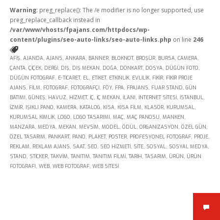
Warning
: preg_replace(): The /e modifier is no longer supported, use
preg_replace_callback instead in
/var/www/vhosts/fpajans.com/httpdocs/wp-
content/plugins/seo-auto-links/seo-auto-links.php
on line
246
AFIŞ
,
AJANDA
,
AJANS
,
ANKARA
,
BANNER
,
BLOKNOT
,
BROŞÜR
,
BURSA
,
CAMERA
,
ÇANTA
,
ÇIÇEK
,
DERGI
,
DIŞ
,
DIŞ MEKAN
,
DOĞA
,
DÖNKART
,
DOSYA
,
DÜĞÜN FOTO
,
Kükürtlü Mh. Çekirge Cd. No:124
DÜĞÜN FOTOGRAF
,
E-TICARET
,
EL
,
ETIKET
,
ETKINLIK
,
EVLILIK
,
FIKIR
,
FIKIR PROJE
K.3 D.5
Bursa/Turkey, Osmangazi
AJANS
,
FILM
,
FOTOGRAF
,
FOTOGRAFÇI
,
FÖY
,
FPA
,
FPAJANS
,
FUAR STAND
,
GÜN
16070
BATIMI
,
GÜNEŞ
,
HAVUZ
,
HIZMET
,
IÇ
,
IÇ MEKAN
,
ILANI
,
INTERNET SITESI
,
ISTANBUL
,
IZMIR
,
IŞIKLI PANO
,
KAMERA
,
KATALOG
,
KISA
,
KISA FILM
,
KLASÖR
,
KURUMSAL
,
02242331020
KURUMSAL KIMLIK
,
LOGO
,
LOGO TASARIMI
,
MAÇ
,
MAÇ PANOSU
,
MANKEN
,
info@fpajans.com
MANZARA
,
MEDYA
,
MEKAN
,
MEVSIM
,
MODEL
,
ÖDÜL
,
ORGANIZASYON
,
ÖZEL GÜN
,
ÖZEL TASARIM
,
PANKART
,
PANO
,
PLAKET
,
POSTER
,
PROFESYONEL FOTOGRAF
,
PROJE
,
REKLAM
,
REKLAM AJANS
,
SAAT
,
SEO
,
SEO HIZMETI
,
SITE
,
SOSYAL
,
SOSYAL MEDYA
,
STAND
,
STICKER
,
TAKVIM
,
TANITIM
,
TANITIM FILMI
,
TARIH
,
TASARIM
,
ÜRÜN
,
ÜRÜN
FOTOGRAFI
,
WEB
,
WEB FOTOGRAF
,
WEB SITESI