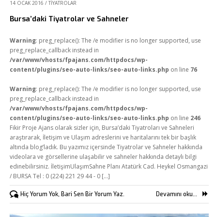
14 OCAK 2016
/
TIYATROLAR
Bursa’daki Tiyatrolar ve Sahneler
Warning
: preg_replace(): The /e modifier is no longer supported, use
preg_replace_callback instead in
/var/www/vhosts/fpajans.com/httpdocs/wp-
content/plugins/seo-auto-links/seo-auto-links.php
on line
76
Warning
: preg_replace(): The /e modifier is no longer supported, use
preg_replace_callback instead in
/var/www/vhosts/fpajans.com/httpdocs/wp-
content/plugins/seo-auto-links/seo-auto-links.php
on line
246
Fikir Proje Ajans olarak sizler için, Bursa’daki Tiyatroları ve Sahneleri
araştırarak, İletişim ve Ulaşım adreslerini ve haritalarını tek bir başlık
altında blog’ladık. Bu yazımız içersinde Tiyatrolar ve Sahneler hakkında
videolara ve görsellerine ulaşabilir ve sahneler hakkında detaylı bilgi
edinebilirsiniz. İletişimUlaşımSahne Planı Atatürk Cad. Heykel Osmangazi
/ BURSA Tel : 0 (224) 221 29 44 - 0 [...]
Hiç Yorum Yok, Bari Sen Bir Yorum Yaz.
Devamını oku...