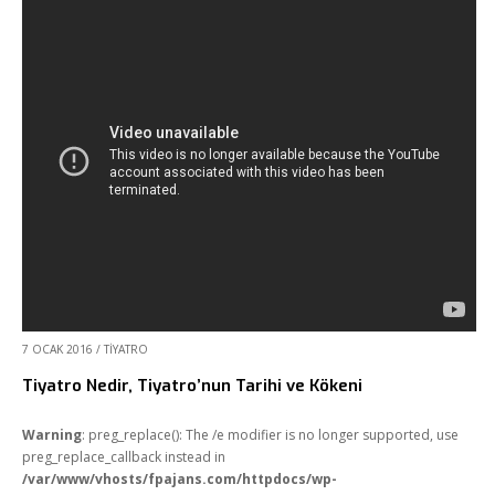
7 OCAK 2016
/
TIYATRO
Tiyatro Nedir, Tiyatro’nun Tarihi ve Kökeni
Warning
: preg_replace(): The /e modifier is no longer supported, use
preg_replace_callback instead in
/var/www/vhosts/fpajans.com/httpdocs/wp-