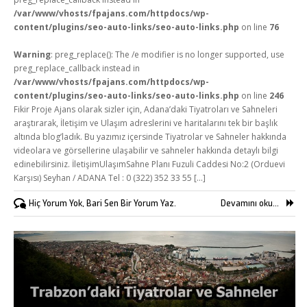
/var/www/vhosts/fpajans.com/httpdocs/wp-
content/plugins/seo-auto-links/seo-auto-links.php
on line
76
Warning
: preg_replace(): The /e modifier is no longer supported, use
preg_replace_callback instead in
/var/www/vhosts/fpajans.com/httpdocs/wp-
content/plugins/seo-auto-links/seo-auto-links.php
on line
246
Fikir Proje Ajans olarak sizler için, Adana’daki Tiyatroları ve Sahneleri
araştırarak, İletişim ve Ulaşım adreslerini ve haritalarını tek bir başlık
altında blog’ladık. Bu yazımız içersinde Tiyatrolar ve Sahneler hakkında
videolara ve görsellerine ulaşabilir ve sahneler hakkında detaylı bilgi
edinebilirsiniz. İletişimUlaşımSahne Planı Fuzuli Caddesi No:2 (Orduevi
Karşısı) Seyhan / ADANA Tel : 0 (322) 352 33 55 [...]
Hiç Yorum Yok, Bari Sen Bir Yorum Yaz.
Devamını oku...