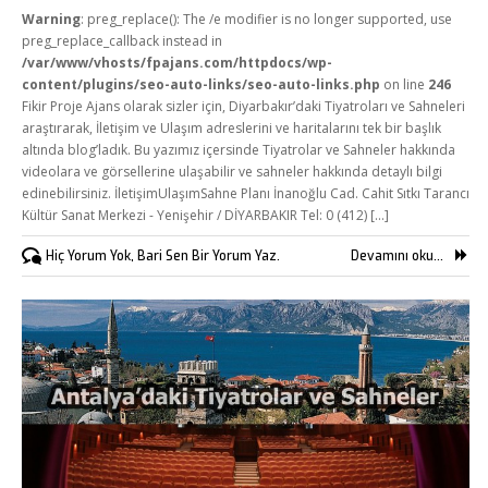
Warning
: preg_replace(): The /e modifier is no longer supported, use
Online Araçlar
preg_replace_callback instead in
/var/www/vhosts/fpajans.com/httpdocs/wp-
Fikir Proje Blogluyor
content/plugins/seo-auto-links/seo-auto-links.php
on line
246
İnsan Kaynakları
Fikir Proje Ajans olarak sizler için, Diyarbakır’daki Tiyatroları ve Sahneleri
araştırarak, İletişim ve Ulaşım adreslerini ve haritalarını tek bir başlık
Müşteri Paneli
altında blog’ladık. Bu yazımız içersinde Tiyatrolar ve Sahneler hakkında
videolara ve görsellerine ulaşabilir ve sahneler hakkında detaylı bilgi
Bize Ulaşın
edinebilirsiniz. İletişimUlaşımSahne Planı İnanoğlu Cad. Cahit Sıtkı Tarancı
Kültür Sanat Merkezi - Yenişehir / DİYARBAKIR Tel: 0 (412) [...]
Hiç Yorum Yok, Bari Sen Bir Yorum Yaz.
Devamını oku...