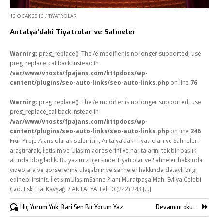
12 OCAK 2016
/
TIYATROLAR
Antalya’daki Tiyatrolar ve Sahneler
Warning
: preg_replace(): The /e modifier is no longer supported, use
preg_replace_callback instead in
/var/www/vhosts/fpajans.com/httpdocs/wp-
content/plugins/seo-auto-links/seo-auto-links.php
on line
76
Warning
: preg_replace(): The /e modifier is no longer supported, use
preg_replace_callback instead in
/var/www/vhosts/fpajans.com/httpdocs/wp-
content/plugins/seo-auto-links/seo-auto-links.php
on line
246
Fikir Proje Ajans olarak sizler için, Antalya’daki Tiyatroları ve Sahneleri
araştırarak, İletişim ve Ulaşım adreslerini ve haritalarını tek bir başlık
altında blog’ladık. Bu yazımız içersinde Tiyatrolar ve Sahneler hakkında
videolara ve görsellerine ulaşabilir ve sahneler hakkında detaylı bilgi
edinebilirsiniz. İletişimUlaşımSahne Planı Muratpaşa Mah. Evliya Çelebi
Cad. Eski Hal Kavşağı / ANTALYA Tel : 0 (242) 248 [...]
Hiç Yorum Yok, Bari Sen Bir Yorum Yaz.
Devamını oku...