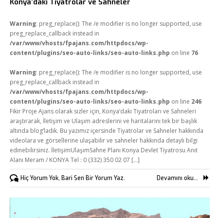
Konya’daki Tiyatrolar ve Sahneler
Warning
: preg_replace(): The /e modifier is no longer supported, use
preg_replace_callback instead in
/var/www/vhosts/fpajans.com/httpdocs/wp-
content/plugins/seo-auto-links/seo-auto-links.php
on line
76
Warning
: preg_replace(): The /e modifier is no longer supported, use
preg_replace_callback instead in
/var/www/vhosts/fpajans.com/httpdocs/wp-
content/plugins/seo-auto-links/seo-auto-links.php
on line
246
Fikir Proje Ajans olarak sizler için, Konya’daki Tiyatroları ve Sahneleri
araştırarak, İletişim ve Ulaşım adreslerini ve haritalarını tek bir başlık
altında blog’ladık. Bu yazımız içersinde Tiyatrolar ve Sahneler hakkında
videolara ve görsellerine ulaşabilir ve sahneler hakkında detaylı bilgi
edinebilirsiniz. İletişimUlaşımSahne Planı Konya Devlet Tiyatrosu Anıt
Alanı Meram / KONYA Tel : 0 (332) 350 02 07 [...]
Hiç Yorum Yok, Bari Sen Bir Yorum Yaz.
Devamını oku...