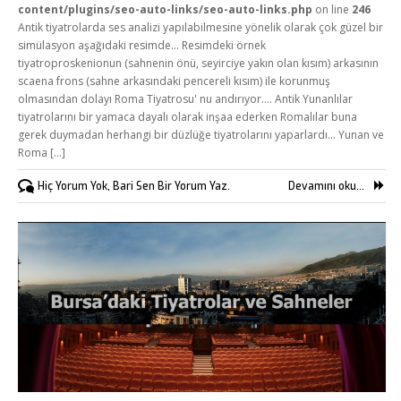
content/plugins/seo-auto-links/seo-auto-links.php
on line
246
Antik tiyatrolarda ses analizi yapılabilmesine yönelik olarak çok güzel bir
simülasyon aşağıdaki resimde... Resimdeki örnek
tiyatroproskenionun (sahnenin önü, seyirciye yakın olan kısım) arkasının
scaena frons (sahne arkasındaki pencereli kısım) ile korunmuş
olmasından dolayı Roma Tiyatrosu' nu andırıyor.... Antik Yunanlılar
tiyatrolarını bir yamaca dayalı olarak inşaa ederken Romalılar buna
gerek duymadan herhangi bir düzlüğe tiyatrolarını yaparlardı... Yunan ve
Roma [...]
Hiç Yorum Yok, Bari Sen Bir Yorum Yaz.
Devamını oku...