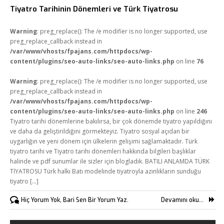
Tiyatro Tarihinin Dönemleri ve Türk Tiyatrosu
Warning
: preg_replace(): The /e modifier is no longer supported, use
preg_replace_callback instead in
/var/www/vhosts/fpajans.com/httpdocs/wp-
content/plugins/seo-auto-links/seo-auto-links.php
on line
76
Warning
: preg_replace(): The /e modifier is no longer supported, use
preg_replace_callback instead in
/var/www/vhosts/fpajans.com/httpdocs/wp-
content/plugins/seo-auto-links/seo-auto-links.php
on line
246
Tiyatro tarihi dönemlerine bakılırsa, bir çok dönemde tiyatro yapıldığını
ve daha da geliştirildiğini görmekteyiz. Tiyatro sosyal açıdan bir
uygarlığın ve yeni dönem için ülkelerin gelişimi sağlamaktadır. Türk
tiyatro tarihi ve Tiyatro tarihi dönemleri hakkında bilgileri başlıklar
halinde ve pdf sunumlar ile sizler için blogladık. BATILI ANLAMDA TÜRK
TİYATROSU Türk halkı Batı modelinde tiyatroyla azınlıkların sunduğu
tiyatro [...]
Hiç Yorum Yok, Bari Sen Bir Yorum Yaz.
Devamını oku...