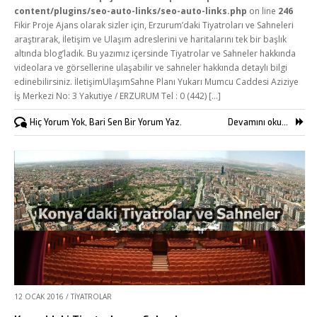
content/plugins/seo-auto-links/seo-auto-links.php
on line
246
Fikir Proje Ajans olarak sizler için, Erzurum’daki Tiyatroları ve Sahneleri
araştırarak, İletişim ve Ulaşım adreslerini ve haritalarını tek bir başlık
altında blog’ladık. Bu yazımız içersinde Tiyatrolar ve Sahneler hakkında
videolara ve görsellerine ulaşabilir ve sahneler hakkında detaylı bilgi
edinebilirsiniz. İletişimUlaşımSahne Planı Yukarı Mumcu Caddesi Aziziye
İş Merkezi No: 3 Yakutiye / ERZURUM Tel : 0 (442) [...]
Hiç Yorum Yok, Bari Sen Bir Yorum Yaz.
Devamını oku...
12 OCAK 2016
/
TIYATROLAR