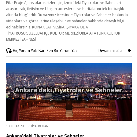
Fikir Proje Ajans olarak sizler için, İzmir’deki Tiyatroları ve Sahneleri
araştırarak, İletişim ve Ulaşım adreslerini ve haritalarını tek bir başlık
altında blog’ladık. Bu yazımız içersinde Tiyatrolar ve Sahneler hakkında
videolara ve görsellerine ulaşabilir ve sahneler hakkında detaylı bilgi
edinebilirsiniz. KONAK SAHNESİKARŞIYAKA ODA
TİYATROSUGÜZELBAHÇE KÜLTÜR MERKEZİURLA ATATÜRK KÜLTÜR
MERKEZİ SAHNESİ
Hiç Yorum Yok, Bari Sen Bir Yorum Yaz.
Devamını oku...
13 OCAK 2016
/
TIYATROLAR
Ankara’daki Tiyatrolar ve Sahneler