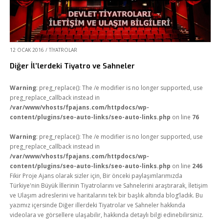
12 OCAK 2016
/
TIYATROLAR
Diğer İl’lerdeki Tiyatro ve Sahneler
Warning
: preg_replace(): The /e modifier is no longer supported, use
preg_replace_callback instead in
/var/www/vhosts/fpajans.com/httpdocs/wp-
content/plugins/seo-auto-links/seo-auto-links.php
on line
76
Warning
: preg_replace(): The /e modifier is no longer supported, use
preg_replace_callback instead in
/var/www/vhosts/fpajans.com/httpdocs/wp-
content/plugins/seo-auto-links/seo-auto-links.php
on line
246
Fikir Proje Ajans olarak sizler için, Bir önceki paylaşımlarımızda
Türkiye'nin Büyük İllerinin Tiyatrolarını ve Sahnelerini araştırarak, İletişim
ve Ulaşım adreslerini ve haritalarını tek bir başlık altında blog’ladık. Bu
yazımız içersinde Diğer illerdeki Tiyatrolar ve Sahneler hakkında
videolara ve görsellere ulaşabilir, hakkında detaylı bilgi edinebilirsiniz.