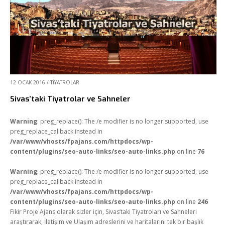
12 OCAK 2016
/
TIYATROLAR
Sivas’taki Tiyatrolar ve Sahneler
Warning
: preg_replace(): The /e modifier is no longer supported, use
preg_replace_callback instead in
/var/www/vhosts/fpajans.com/httpdocs/wp-
content/plugins/seo-auto-links/seo-auto-links.php
on line
76
Warning
: preg_replace(): The /e modifier is no longer supported, use
preg_replace_callback instead in
/var/www/vhosts/fpajans.com/httpdocs/wp-
content/plugins/seo-auto-links/seo-auto-links.php
on line
246
Fikir Proje Ajans olarak sizler için, Sivas’taki Tiyatroları ve Sahneleri
araştırarak, İletişim ve Ulaşım adreslerini ve haritalarını tek bir başlık