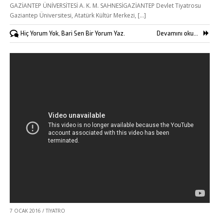
GAZİANTEP ÜNİVERSİTESİ A. K. M. SAHNESİGAZİANTEP Devlet Tiyatrosu
Gaziantep Üniversitesi, Atatürk Kültür Merkezi, [...]
Hiç Yorum Yok, Bari Sen Bir Yorum Yaz.
Devamını oku...
7 OCAK 2016
/
TIYATRO