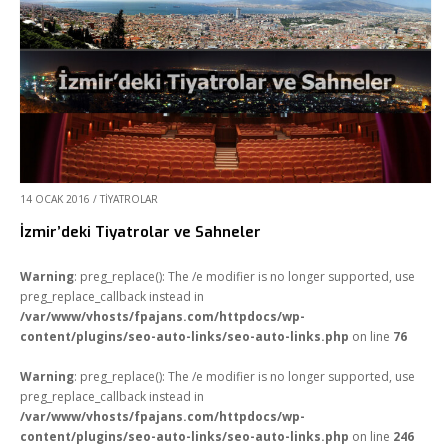
14 OCAK 2016
/
TIYATROLAR
İzmir’deki Tiyatrolar ve Sahneler
Warning
: preg_replace(): The /e modifier is no longer supported, use
preg_replace_callback instead in
/var/www/vhosts/fpajans.com/httpdocs/wp-
content/plugins/seo-auto-links/seo-auto-links.php
on line
76
Warning
: preg_replace(): The /e modifier is no longer supported, use
preg_replace_callback instead in
/var/www/vhosts/fpajans.com/httpdocs/wp-
content/plugins/seo-auto-links/seo-auto-links.php
on line
246