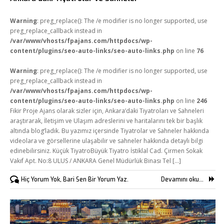
Warning
: preg_replace(): The /e modifier is no longer supported, use
preg_replace_callback instead in
/var/www/vhosts/fpajans.com/httpdocs/wp-
content/plugins/seo-auto-links/seo-auto-links.php
on line
76
Warning
: preg_replace(): The /e modifier is no longer supported, use
preg_replace_callback instead in
/var/www/vhosts/fpajans.com/httpdocs/wp-
content/plugins/seo-auto-links/seo-auto-links.php
on line
246
Fikir Proje Ajans olarak sizler için, Ankara’daki Tiyatroları ve Sahneleri
araştırarak, İletişim ve Ulaşım adreslerini ve haritalarını tek bir başlık
altında blog’ladık. Bu yazımız içersinde Tiyatrolar ve Sahneler hakkında
videolara ve görsellerine ulaşabilir ve sahneler hakkında detaylı bilgi
edinebilirsiniz. Küçük TiyatroBüyük Tiyatro İstiklal Cad. Çirmen Sokak
Vakıf Apt. No:8 ULUS / ANKARA Genel Müdürlük Binası Tel [...]
Hiç Yorum Yok, Bari Sen Bir Yorum Yaz.
Devamını oku...