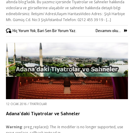
altında blog'ladık. Bu yazımız içersinde Tiyatrolar ve Sahneler hakkında
videolara ve görsellerine ulaşabilir ve sahneler hakkında detaylı bilgi
edinebilirsiniz. İletişim/ AdresUlaşım HaritasıVideo Adres : Şişli Harbiye
Mh. Gümüş Cd. No:3 Şişli/İstanbul Telefon: 0212 455 39 19 - [...]
Hiç Yorum Yok, Bari Sen Bir Yorum Yaz.
Devamını oku...
12 OCAK 2016
/
TIYATROLAR
Adana’daki Tiyatrolar ve Sahneler
Warning
: preg_replace(): The /e modifier is no longer supported, use
preg_replace_callback instead in