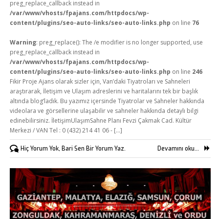
preg_replace_callback instead in
/var/www/vhosts/fpajans.com/httpdocs/wp-
content/plugins/seo-auto-links/seo-auto-links.php
on line
76
Warning
: preg_replace(): The /e modifier is no longer supported, use
preg_replace_callback instead in
/var/www/vhosts/fpajans.com/httpdocs/wp-
content/plugins/seo-auto-links/seo-auto-links.php
on line
246
Fikir Proje Ajans olarak sizler için, Van’daki Tiyatroları ve Sahneleri
araştırarak, İletişim ve Ulaşım adreslerini ve haritalarını tek bir başlık
altında blog’ladık. Bu yazımız içersinde Tiyatrolar ve Sahneler hakkında
videolara ve görsellerine ulaşabilir ve sahneler hakkında detaylı bilgi
edinebilirsiniz. İletişimUlaşımSahne Planı Fevzi Çakmak Cad. Kültür
Merkezi / VAN Tel : 0 (432) 214 41 06 - [...]
Hiç Yorum Yok, Bari Sen Bir Yorum Yaz.
Devamını oku...