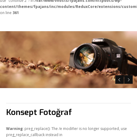
use "continue 2"? in
/var/www/vhosts/fpajans.com/httpdocs/wp-
content/themes/fpajans/inc/modules/ReduxCore/extensions/customi
on line
361
Konsept Fotoğraf
Warning
: preg_replace(): The /e modifier is no longer supported, use
preg_replace_callback instead in