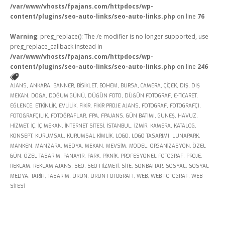
/var/www/vhosts/fpajans.com/httpdocs/wp-
Fikir Proje Ajans
content/plugins/seo-auto-links/seo-auto-links.php
on line
76
Kurumsal
Warning
: preg_replace(): The /e modifier is no longer supported, use
preg_replace_callback instead in
Hizmetlerimiz
/var/www/vhosts/fpajans.com/httpdocs/wp-
content/plugins/seo-auto-links/seo-auto-links.php
on line
246
Referanslarımız
AJANS
,
ANKARA
,
BANNER
,
BISIKLET
,
BOHEM
,
BURSA
,
CAMERA
,
ÇIÇEK
,
DIŞ
,
DIŞ
Online Araçlar
MEKAN
,
DOĞA
,
DOĞUM GÜNÜ
,
DÜĞÜN FOTO
,
DÜĞÜN FOTOGRAF
,
E-TICARET
,
EĞLENCE
,
ETKINLIK
,
EVLILIK
,
FIKIR
,
FIKIR PROJE AJANS
,
FOTOGRAF
,
FOTOGRAFÇI
,
Fikir Proje Blogluyor
FOTOĞRAFÇILIK
,
FOTOĞRAFLAR
,
FPA
,
FPAJANS
,
GÜN BATIMI
,
GÜNEŞ
,
HAVUZ
,
İnsan Kaynakları
HIZMET
,
IÇ
,
IÇ MEKAN
,
INTERNET SITESI
,
ISTANBUL
,
IZMIR
,
KAMERA
,
KATALOG
,
KONSEPT
,
KURUMSAL
,
KURUMSAL KIMLIK
,
LOGO
,
LOGO TASARIMI
,
LUNAPARK
,
Müşteri Paneli
MANKEN
,
MANZARA
,
MEDYA
,
MEKAN
,
MEVSIM
,
MODEL
,
ORGANIZASYON
,
ÖZEL
GÜN
,
ÖZEL TASARIM
,
PANAYIR
,
PARK
,
PIKNIK
,
PROFESYONEL FOTOGRAF
,
PROJE
,
Bize Ulaşın
REKLAM
,
REKLAM AJANS
,
SEO
,
SEO HIZMETI
,
SITE
,
SONBAHAR
,
SOSYAL
,
SOSYAL
MEDYA
,
TARIH
,
TASARIM
,
ÜRÜN
,
ÜRÜN FOTOGRAFI
,
WEB
,
WEB FOTOGRAF
,
WEB
SITESI