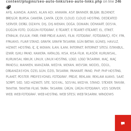
content/plugins/seo-auto-links/seo-auto-links.php
on line
246
AFIŞ
,
AJANDA
,
AJANS
,
ALAN ADI
,
ANKARA
,
ASP
,
BANNER
,
BILIŞIM
,
BLOKNOT
,
BROŞÜR
,
BURSA
,
CAMERA
,
ÇANTA
,
ÇIÇEK
,
CLOUD
,
CLOUD HOSTING
,
DEDICATED
SERVER
,
DERGI
,
DIZAYN
,
DIŞ
,
DIŞ MEKAN
,
DOĞA
,
DOMAIN
,
DÖNKART
,
DOSYA
,
DÜĞÜN FOTO
,
DÜĞÜN FOTOGRAF
,
E-TICARET
,
E-TICARET-ETICARET
,
EL
,
ETIKET
,
ETKINLIK
,
EVLILIK
,
FIKIR
,
FIKIR PROJE AJANS
,
FILM
,
FOTOGRAF
,
FOTOGRAFÇI
,
FÖY
,
FPA
,
Kükürtlü Mh. Çekirge Cd. No:124
FPAJANS
,
FUAR STAND
,
GRAFIK
,
GRAFIK TASARIM
,
GÜN BATIMI
,
GÜNEŞ
,
HAVUZ
,
K.3 D.5
HIZMET
,
HOSTING
,
IÇ
,
IÇ MEKAN
,
ILAN
,
ILANI
,
INTERNET
,
INTERNET SITESI
,
ISTANBUL
,
Bursa/Turkey, Osmangazi
IZMIR
,
IŞIKLI PANO
,
KAMERA
,
KATALOG
,
KISA
,
KISA FILM
,
KLASÖR
,
KURUMSAL
,
16070
KURUMSAL KIMLIK
,
LINUX
,
LINUX HOSTING
,
LOGO
,
LOGO TASARIMI
,
MAÇ
,
MAÇ
PANOSU
,
MANKEN
,
MANZARA
,
MEDYA
,
MEKAN
,
MEVSIM
,
MODEL
,
ÖDÜL
,
02242331020
info@fpajans.com
ORGANIZASYON
,
ÖZEL GÜN
,
ÖZEL TASARIM
,
PANKART
,
PANO
,
PHP
,
PHP HOSTING
,
PLAKET
,
POSTER
,
PROFESYONEL FOTOGRAF
,
PROJE
,
REKLAM
,
REKLAM AJANS
,
SAAT
,
SCRIPT
,
SEO
,
SEO HIZMETI
,
SITE
,
SOSYAL
,
SOSYAL MEDYA
,
STAND
,
STICKER
,
TAKVIM
,
TANITIM
,
TANITIM FILMI
,
TARIH
,
TASARIM
,
ÜRÜN
,
ÜRÜN FOTOGRAFI
,
VDS SERVER
,
WEB
,
WEB FOTOGRAF
,
WEB HOSTING
,
WEB SITESI
,
WEB TASARIM
,
WINDOWS