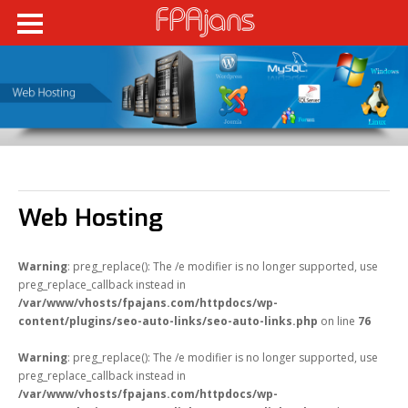
Fikir Proje Ajans
Kurumsal
Hizmetlerimiz
Referanslarımız
Online Araçlar
Web Hosting
Fikir Proje Blogluyor
İnsan Kaynakları
Warning
: preg_replace(): The /e modifier is no longer supported, use
preg_replace_callback instead in
Müşteri Paneli
/var/www/vhosts/fpajans.com/httpdocs/wp-
content/plugins/seo-auto-links/seo-auto-links.php
on line
76
Bize Ulaşın
Warning
: preg_replace(): The /e modifier is no longer supported, use
preg_replace_callback instead in
/var/www/vhosts/fpajans.com/httpdocs/wp-