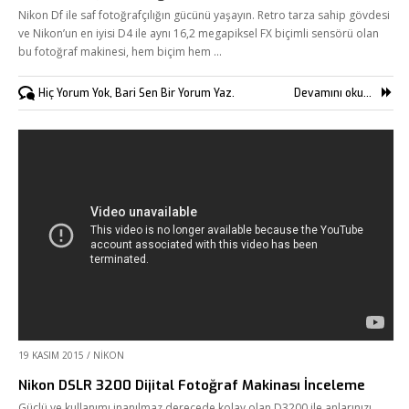
Nikon Df ile saf fotoğrafçılığın gücünü yaşayın. Retro tarza sahip gövdesi
ve Nikon’un en iyisi D4 ile aynı 16,2 megapiksel FX biçimli sensörü olan
bu fotoğraf makinesi, hem biçim hem …
Hiç Yorum Yok, Bari Sen Bir Yorum Yaz.
Devamını oku...
19 KASIM 2015
/
NIKON
Nikon DSLR 3200 Dijital Fotoğraf Makinası İnceleme
Güçlü ve kullanımı inanılmaz derecede kolay olan D3200 ile anlarınızı