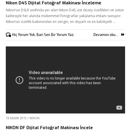
Nikon D4S Dijital Fotoğraf Makinası İnceleme
Nikon’un DSLR sınıfında yer alan Nikon D4S, üst düzey özellikleri ve üstün
kalitesiyle her alanda mükemmel fotoğraflar yakalama imkanı sunuyor.
Nikon’un özellik bakımından en zengin, en duyarlı ve en kabiliyetli …
Hiç Yorum Yok, Bari Sen Bir Yorum Yaz.
Devamını oku...
19 KASIM 2015
/
NIKON
NIKON DF Dijital Fotoğraf Makinası İncele