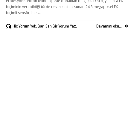
Profesyonel Nikon teknolojisiyle donatılan bu güçlü D-SLR, yalnızca FX
biçiminin verebildiği türde resim kalitesi sunar. 24,3 megapiksel FX
biçimli sensör, her …
Hiç Yorum Yok, Bari Sen Bir Yorum Yaz.
Devamını oku...
Kükürtlü Mh. Çekirge Cd. No:124
K.3 D.5
Bursa/Turkey, Osmangazi
16070