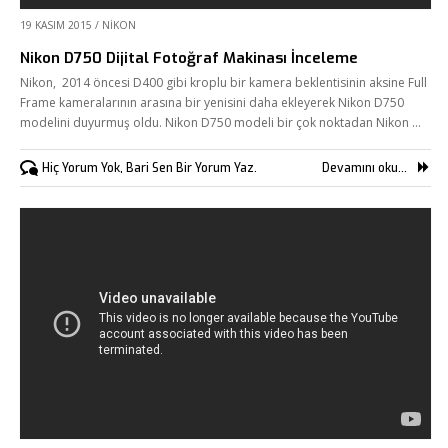
19 KASIM 2015
/
NIKON
Nikon D750 Dijital Fotoğraf Makinası İnceleme
Nikon, 2014 öncesi D400 gibi kroplu bir kamera beklentisinin aksine Full
Frame kameralarının arasına bir yenisini daha ekleyerek Nikon D750
modelini duyurmuş oldu. Nikon D750 modeli bir çok noktadan Nikon …
Hiç Yorum Yok, Bari Sen Bir Yorum Yaz.
Devamını oku...