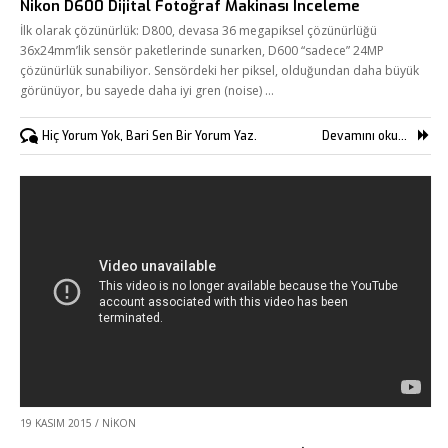
Nikon D600 Dijital Fotoğraf Makinası İnceleme
Fikir Proje Ajans
İlk olarak çözünürlük: D800, devasa 36 megapiksel çözünürlüğü
36x24mm’lik sensör paketlerinde sunarken, D600 “sadece” 24MP
Kurumsal
çözünürlük sunabiliyor. Sensördeki her piksel, olduğundan daha büyük
görünüyor, bu sayede daha iyi gren (noise) …
Hizmetlerimiz
Referanslarımız
Hiç Yorum Yok, Bari Sen Bir Yorum Yaz.
Devamını oku...
Online Araçlar
Fikir Proje Blogluyor
İnsan Kaynakları
Müşteri Paneli
Bize Ulaşın
19 KASIM 2015
/
NIKON