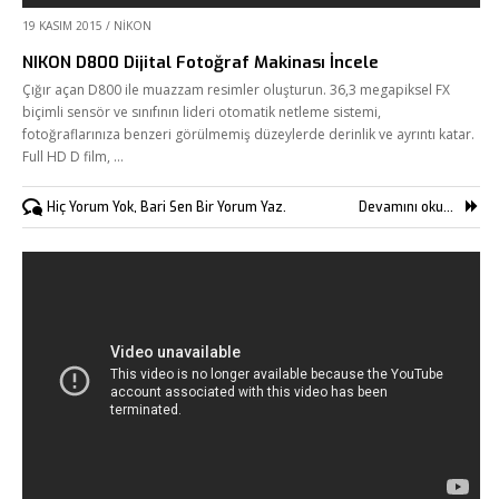
19 KASIM 2015
/
NIKON
NIKON D800 Dijital Fotoğraf Makinası İncele
Çığır açan D800 ile muazzam resimler oluşturun. 36,3 megapiksel FX
biçimli sensör ve sınıfının lideri otomatik netleme sistemi,
fotoğraflarınıza benzeri görülmemiş düzeylerde derinlik ve ayrıntı katar.
Full HD D film, …
Hiç Yorum Yok, Bari Sen Bir Yorum Yaz.
Devamını oku...