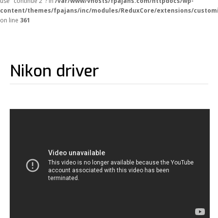
use "continue 2"? in
/var/www/vhosts/fpajans.com/httpdocs/wp-
content/themes/fpajans/inc/modules/ReduxCore/extensions/customi
on line
361
Nikon driver