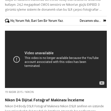
kutlayın. 24,2 megapiksel CMOS sensörü ve Nikon’un güçlü EXPEED 3
görüntü işleme sistemi ile donanımlı olan bu SLR çarpıcı fotoğraflar …
Hiç Yorum Yok, Bari Sen Bir Yorum Yaz.
Devamını oku...
19 KASIM 2015
/
NIKON
Nikon D4 Dijital Fotoğraf Makinası İnceleme
Nikon D4 Body DSLR Fotoğraf Makinesi Nikon DSLR sınıfının en üstünde