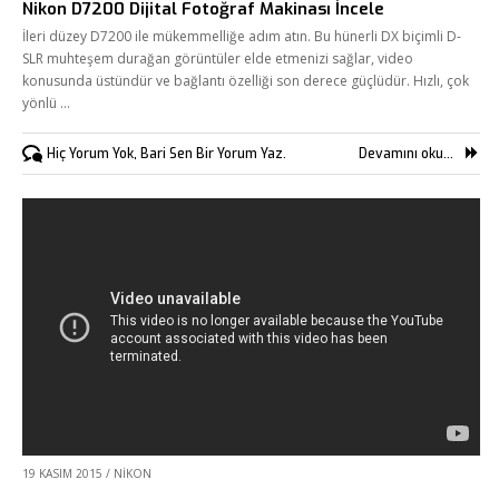
Nikon D7200 Dijital Fotoğraf Makinası İncele
İleri düzey D7200 ile mükemmelliğe adım atın. Bu hünerli DX biçimli D-
SLR muhteşem durağan görüntüler elde etmenizi sağlar, video
konusunda üstündür ve bağlantı özelliği son derece güçlüdür. Hızlı, çok
yönlü …
Hiç Yorum Yok, Bari Sen Bir Yorum Yaz.
Devamını oku...
19 KASIM 2015
/
NIKON