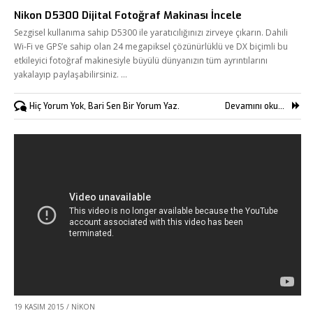
Nikon D5300 Dijital Fotoğraf Makinası İncele
Sezgisel kullanıma sahip D5300 ile yaratıcılığınızı zirveye çıkarın. Dahili
Wi-Fi ve GPS’e sahip olan 24 megapiksel çözünürlüklü ve DX biçimli bu
etkileyici fotoğraf makinesiyle büyülü dünyanızın tüm ayrıntılarını
yakalayıp paylaşabilirsiniz. …
Hiç Yorum Yok, Bari Sen Bir Yorum Yaz.
Devamını oku...
19 KASIM 2015
/
NIKON