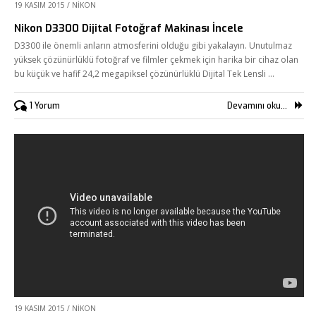
19 KASIM 2015
/
NIKON
Nikon D3300 Dijital Fotoğraf Makinası İncele
D3300 ile önemli anların atmosferini olduğu gibi yakalayın. Unutulmaz
yüksek çözünürlüklü fotoğraf ve filmler çekmek için harika bir cihaz olan
bu küçük ve hafif 24,2 megapiksel çözünürlüklü Dijital Tek Lensli …
1 Yorum
Devamını oku...
19 KASIM 2015
/
NIKON