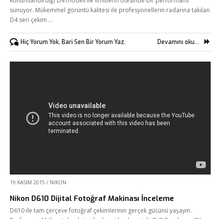
konumlandırdığı D4 modeli ile limitlerin ötesinde bir performans
sunuyor. Mükemmel görüntü kalitesi ile profesyonellerin radarına takılan
D4 seri çekim …
Hiç Yorum Yok, Bari Sen Bir Yorum Yaz.
Devamını oku...
19 KASIM 2015
/
NIKON
Nikon D610 Dijital Fotoğraf Makinası İnceleme
D610 ile tam çerçeve fotoğraf çekimlerinin gerçek gücünü yaşayın.