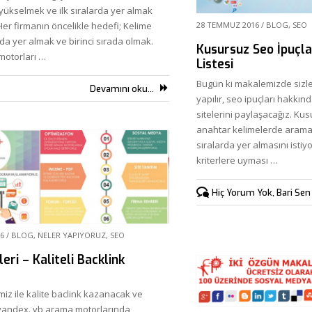
yükselmek ve ilk sıralarda yer almak
28 TEMMUZ 2016
/
BLOG
,
SEO
Her firmanın öncelikle hedefi; Kelime
ada yer almak ve birinci sırada olmak.
Kusursuz Seo İpuçla
motorları …
Listesi
Bugün ki makalemizde sizle
Devamını oku...
yapılır, seo ipuçları hakkın
sitelerini paylaşacağız. Kusu
anahtar kelimelerde arama
sıralarda yer almasını istiyo
kriterlere uyması …
Hiç Yorum Yok, Bari Sen
6
/
BLOG
,
NELER YAPIYORUZ
,
SEO
eri – Kaliteli Backlink
miz ile kalite baclink kazanacak ve
 yandex. vb arama motorlarında