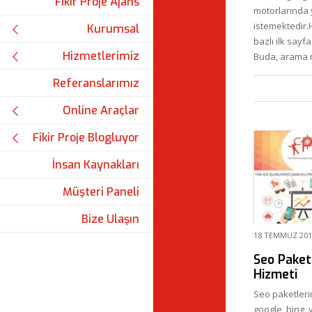
Fikir Proje Ajans
motorlarında 
istemektedir.
Kurumsal
bazlı ilk sayf
Hizmetlerimiz
Buda, arama 
Referanslarımız
Online Araçlar
Fikir Proje Blogluyor
İnsan Kaynakları
Müşteri Paneli
Bize Ulaşın
18 TEMMUZ 201
Seo Paketl
Hizmeti
Seo paketleri
google, bing,