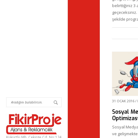
belirttiğiniz 
geçeceksiniz. 
şekilde progr
31 OCAK 2016
/
Sosyal M
Optimizas
Sosyal Medya 
ve gelişmekted
Kükürtlü Mh. Çekirge Cd. No:124