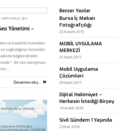
Benzer Yazılar
Bursa İç Mekan
R YAPIYORUZ
,
SEO
Fotoğrafçılığı
Seo Yönetimi –
23 Kasım 2015
imi ve backlink hizmetleri
MOBİL UYGULAMA
ve sağladığımız hizmetler
MERKEZİ
alinde bilgilendirelim.
31 Mart 2017
 nedir? Bir seo danışmanı,
Mobil Uygulama
eren …
Çözümleri
Devamını oku...
29 Mart 2017
Dijital Hakimiyet –
Herkesin İstediği Birşey
14 Aralık 2016
Sivil Gündem 1 Yaşında
2 Ekim 2016