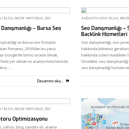
6
/
BLOG
,
NELER YAPIYORUZ
,
SEO
4 AĞUSTOS 2016
/
BLOG
,
NELE
 Danışmanlığı – Bursa Seo
Seo Danışmanlığı – 
Backlink Hizmetleri
ışmanlığı ve Bursa seo firmaları
Seo danışmanlığı, seo yönet
alan firmamız, 2010’dan bu yana
hakkında bilmeniz gereken 
yı Google’de birinci sırada olmak,
hakkında sizleri maddeler h
yfada yer almak ve arama motorlarında
Öncelikle, seo danışmanlığı
dına …
seo danışmanlığı hizmeti v
Devamını oku...
6
/
BLOG
,
NELER YAPIYORUZ
,
SEO
toru Optimizasyonu
, yahoo, bing, yandex vb. arama