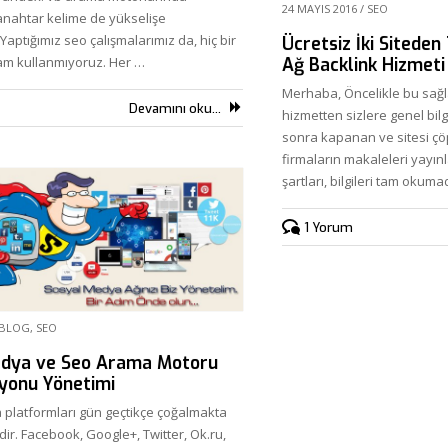
24 MAYIS 2016
/
SEO
3 anahtar kelime de yükselişe
Yaptığımız seo çalışmalarımız da, hiç bir
Ücretsiz İki Siteden
am kullanmıyoruz. Her …
Ağ Backlink Hizmeti
Merhaba, Öncelikle bu sağl
Devamını oku...
hizmetten sizlere genel bilg
sonra kapanan ve sitesi çöp
firmaların makaleleri yayın
şartları, bilgileri tam okum
1 Yorum
BLOG
,
SEO
edya ve Seo Arama Motoru
yonu Yönetimi
platformları gün geçtikçe çoğalmakta
ir. Facebook, Google+, Twitter, Ok.ru,