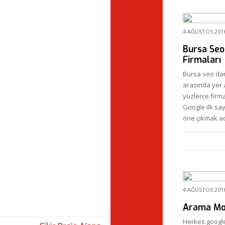
4 AĞUSTOS 201
Bursa Seo
Firmaları
Bursa seo dan
arasında yer 
yüzlerce firma
Google ilk sa
öne çıkmak a
4 AĞUSTOS 201
Arama Mo
Herkes google