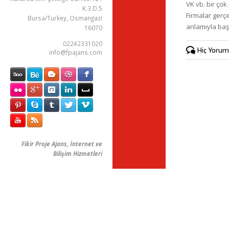
VK vb. bir çok
K.3 D.5
Firmalar gerç
Bursa/Turkey, Osmangazi
anlamıyla ba
16070
02242331020
Hiç Yorum 
info@fpajans.com
Fikir Proje Ajans, İnternet ve
Bilişim Hizmetleri