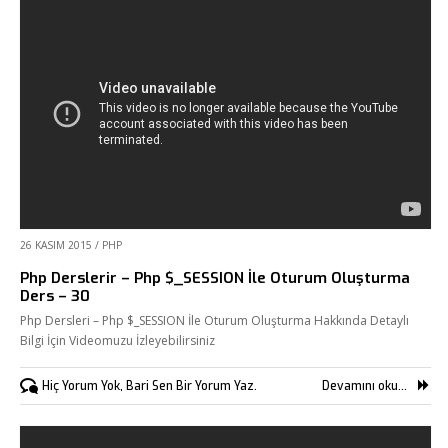
26 KASIM 2015
/
PHP
Php Derslerir – Php $_SESSION İle Oturum Oluşturma
Ders – 30
Php Dersleri – Php $_SESSION İle Oturum Oluşturma Hakkında Detaylı
Bilgi İçin Videomuzu İzleyebilirsiniz
Hiç Yorum Yok, Bari Sen Bir Yorum Yaz.
Devamını oku...