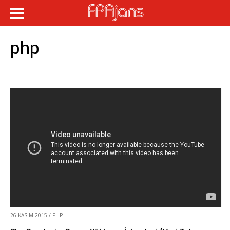
php
26 KASIM 2015
/
PHP