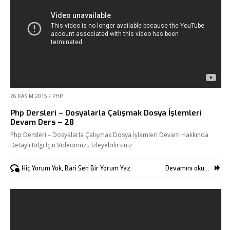
Fikir Proje Ajans
Kurumsal
Hizmetlerimiz
26 KASIM 2015
/
PHP
Referanslarımız
Php Dersleri – Dosyalarla Çalışmak Dosya İşlemleri
Devam Ders – 28
Online Araçlar
Php Dersleri – Dosyalarla Çalışmak Dosya İşlemleri Devam Hakkında
Fikir Proje Blogluyor
Detaylı Bilgi İçin Videomuzu İzleyebilirsiniz
İnsan Kaynakları
Hiç Yorum Yok, Bari Sen Bir Yorum Yaz.
Devamını oku...
Müşteri Paneli
Bize Ulaşın