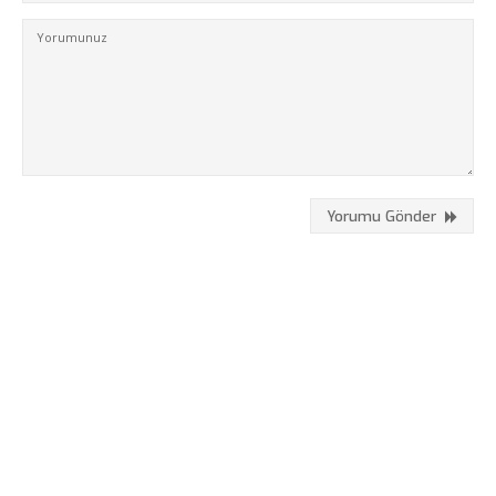
Kurumsal
Hizmetlerimiz
Referanslarımız
Online Araçlar
Fikir Proje Blogluyor
İnsan Kaynakları
Yorumu Gönder
Müşteri Paneli
Bize Ulaşın