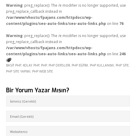
Warning
: preg_replace(): The /e modifier is no longer supported, use
preg_replace_callback instead in
/var/www/vhosts/fpajans.com/httpdocs/wp-
content/plugins/seo-auto-links/seo-auto-links.php
on line
76
Warning
: preg_replace(): The /e modifier is no longer supported, use
preg_replace_callback instead in
/var/www/vhosts/fpajans.com/httpdocs/wp-
content/plugins/seo-auto-links/seo-auto-links.php
on line
246
BASIT PHP
,
KOLAY PHP
,
PHP
,
PHP DERSLERI
,
PHP EĞITIM
,
PHP KULLANIMI
,
PHP SITE
,
PHP SITE YAPIMI
,
PHP WEB SITE
Bir Yorum Yazar Mısın?
Fikir Proje Ajans