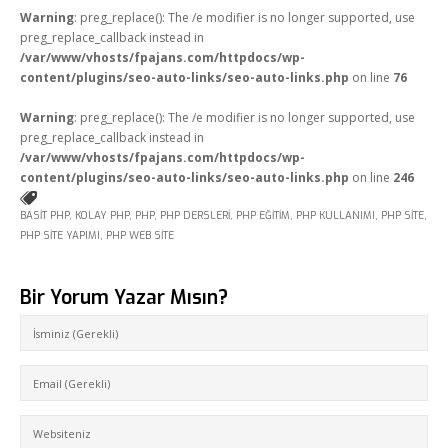
Warning
: preg_replace(): The /e modifier is no longer supported, use
preg_replace_callback instead in
/var/www/vhosts/fpajans.com/httpdocs/wp-
content/plugins/seo-auto-links/seo-auto-links.php
on line
76
Warning
: preg_replace(): The /e modifier is no longer supported, use
preg_replace_callback instead in
/var/www/vhosts/fpajans.com/httpdocs/wp-
content/plugins/seo-auto-links/seo-auto-links.php
on line
246
BASIT PHP
,
KOLAY PHP
,
PHP
,
PHP DERSLERI
,
PHP EĞITIM
,
PHP KULLANIMI
,
PHP SITE
,
PHP SITE YAPIMI
,
PHP WEB SITE
Bir Yorum Yazar Mısın?
Kükürtlü Mh. Çekirge Cd. No:124