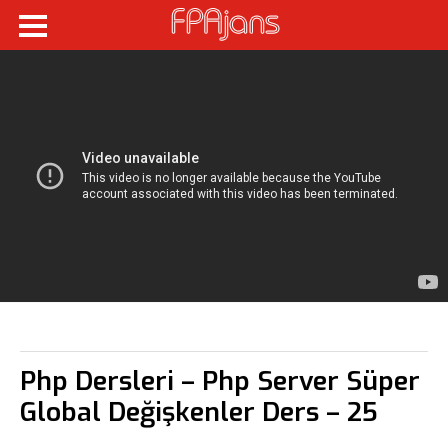
Fikir Proje Ajans
Kurumsal
Hizmetlerimiz
Referanslarımız
Online Araçlar
Fikir Proje Blogluyor
İnsan Kaynakları
Müşteri Paneli
Bize Ulaşın
Php Dersleri – Php Server Süper
Global Değişkenler Ders – 25