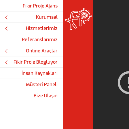
Fikir Proje Ajans
Kurumsal
Hizmetlerimiz
Referanslarımız
Online Araçlar
Fikir Proje Blogluyor
İnsan Kaynakları
Müşteri Paneli
Bize Ulaşın