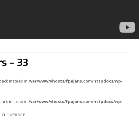
rs – 33
lback instead in
/var/www/vhosts/fpajans.com/httpdocs/wp-
lback instead in
/var/www/vhosts/fpajans.com/httpdocs/wp-
I
,
PHP WEB SITE