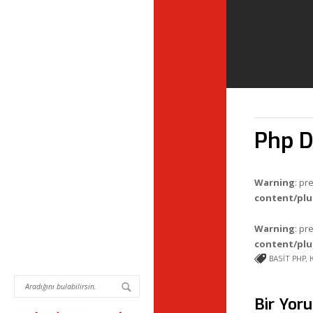
Php D
Warning
: pr
content/plu
Warning
: pr
content/plu
BASIT PHP
,
Bir Yor