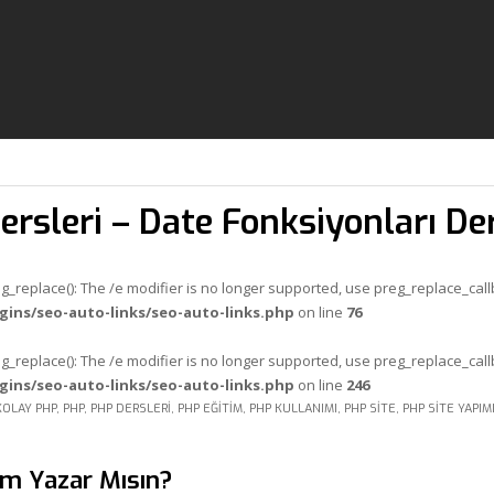
ersleri – Date Fonksiyonları De
eg_replace(): The /e modifier is no longer supported, use preg_replace_cal
gins/seo-auto-links/seo-auto-links.php
on line
76
eg_replace(): The /e modifier is no longer supported, use preg_replace_cal
gins/seo-auto-links/seo-auto-links.php
on line
246
KOLAY PHP
,
PHP
,
PHP DERSLERI
,
PHP EĞITIM
,
PHP KULLANIMI
,
PHP SITE
,
PHP SITE YAPIM
um Yazar Mısın?