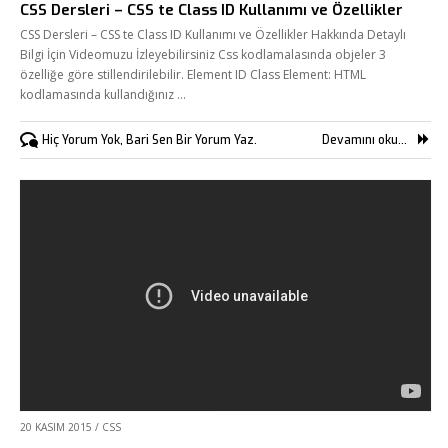
CSS Dersleri – CSS te Class ID Kullanımı ve Özellikler
CSS Dersleri – CSS te Class ID Kullanımı ve Özellikler Hakkında Detaylı
Bilgi İçin Videomuzu İzleyebilirsiniz Css kodlamalasında objeler 3
özelliğe göre stillendirilebilir. Element ID Class Element: HTML
kodlamasında kullandığınız …
Hiç Yorum Yok, Bari Sen Bir Yorum Yaz.
Devamını oku...
Fikir Proje Ajans
Kurumsal
20 KASIM 2015
/
CSS
Hizmetlerimiz