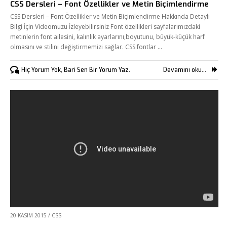
CSS Dersleri – Font Özellikler ve Metin Biçimlendirme
CSS Dersleri – Font Özellikler ve Metin Biçimlendirme Hakkında Detaylı
Bilgi İçin Videomuzu İzleyebilirsiniz Font özellikleri sayfalarımızdaki
metinlerin font ailesini, kalınlık ayarlarını,boyutunu, büyük-küçük harf
olmasını ve stilini değiştirmemizi sağlar. CSS fontlar …
Hiç Yorum Yok, Bari Sen Bir Yorum Yaz.
Devamını oku...
20 KASIM 2015
/
CSS