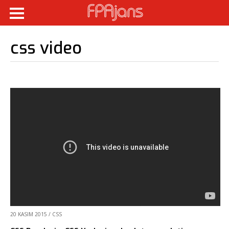
css video
20 KASIM 2015
/
CSS