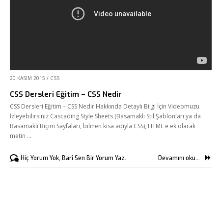
20 KASIM 2015
/
CSS
CSS Dersleri Eğitim – CSS Nedir
CSS Dersleri Eğitim – CSS Nedir Hakkında Detaylı Bilgi İçin Videomuzu
İzleyebilirsiniz Cascading Style Sheets (Basamaklı Stil Şablonları ya da
Basamaklı Biçim Sayfaları, bilinen kısa adıyla CSS), HTML e ek olarak
metin …
Hiç Yorum Yok, Bari Sen Bir Yorum Yaz.
Devamını oku...