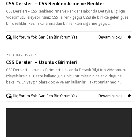
CSS Dersleri – CSS Renklendirme ve Renkler
Referanslarımız
CSS Dersleri – CSS Renklendirme ve Renkler Hakkında Detaylı Bilgi İçin
Videomuzu İzleyebilirsiniz CSS ile renk geçişi CSS3 ile birlikte gelen güzel
Online Araçlar
bir özelliktir. Resim kullanmadan bir renkten diğerine geçiş …
Fikir Proje Blogluyor
Hiç Yorum Yok, Bari Sen Bir Yorum Yaz.
Devamını oku...
İnsan Kaynakları
Müşteri Paneli
20 KASIM 2015
/
CSS
CSS Dersleri – Uzunluk Birimleri
Bize Ulaşın
CSS Dersleri – Uzunluk Birimleri Hakkında Detaylı Bilgi İçin Videomuzu
İzleyebilirsiniz Css’te kullandığınız ölçü birimlerinin neler olduğuna
bakalım. En yaygın olarak px % ve em kullanılır. Fakat bunlar nedir …
Hiç Yorum Yok, Bari Sen Bir Yorum Yaz.
Devamını oku...