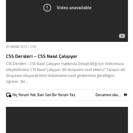
20 KASIM 2015
/
CSS
CSS Dersleri – CSS Nasıl Çalışıyor
CSS Dersleri – CSS Nasıl Çalışıyor Hakkında Detaylı Bilgi İçin Videomuzu
İzleyebilirsiniz CSS Nasıl Çalışıyor Stil dosyasını nasıl ekleriz? Tarayıcı stil
dosyasını okuyarak html dokümanını nasıl göstermesi gerektiğini
öğrenir. Stil …
Hiç Yorum Yok, Bari Sen Bir Yorum Yaz.
Devamını oku...