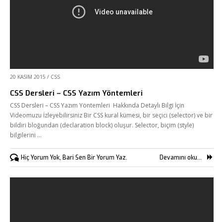
20 KASIM 2015
/
CSS
CSS Dersleri – CSS Yazım Yöntemleri
CSS Dersleri – CSS Yazım Yöntemleri Hakkında Detaylı Bilgi İçin
Videomuzu İzleyebilirsiniz Bir CSS kural kümesi, bir seçici (selector) ve bir
bildiri bloğundan (declaration block) oluşur. Selector, biçim (style)
bilgilerini …
Hiç Yorum Yok, Bari Sen Bir Yorum Yaz.
Devamını oku...