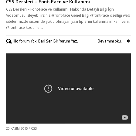
CSS Dersleri – Font-Face ve Kullanımı
CSS Dersleri – Font-Face ve Kullanımı Hakkında Detaylı Bilgi İçin
Videomuzu İzleyebilirsiniz @font-face Genel Bilgi @font-face özelliği web
sitelerimizde sistemde yüklü olmayan yazı tiplerini kullanma imkanı verir.
@font-face kodu ile …
Hiç Yorum Yok, Bari Sen Bir Yorum Yaz.
Devamını oku...
20 KASIM 2015
/
CSS