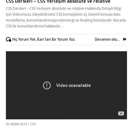
CSS Dersleri – CSS Yerleşim absolute ve relative
CSS Dersleri – CSS Yerleşim absolute ve relative Hakkında Detaylı Bilgi
İçin Videomuzu İzleyebilirsiniz CSS konseptinin üç önemli konusu kutu
modelleme, konumlandırma(positioning) ve floating konularıdır. Burada
CSS ile konumlandırma hakkında …
Hiç Yorum Yok, Bari Sen Bir Yorum Yaz.
Devamını oku...
20 KASIM 2015
/
CSS