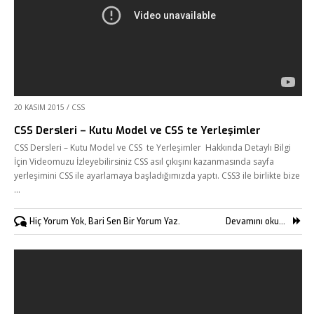
20 KASIM 2015
/
CSS
CSS Dersleri – Kutu Model ve CSS te Yerleşimler
CSS Dersleri – Kutu Model ve CSS te Yerleşimler Hakkında Detaylı Bilgi
İçin Videomuzu İzleyebilirsiniz CSS asıl çıkışını kazanmasında sayfa
yerleşimini CSS ile ayarlamaya başladığımızda yaptı. CSS3 ile birlikte bize
…
Hiç Yorum Yok, Bari Sen Bir Yorum Yaz.
Devamını oku...