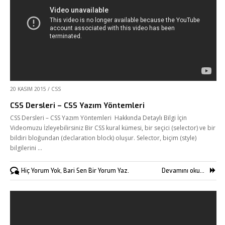
20 KASIM 2015
/
CSS
CSS Dersleri – CSS Yazım Yöntemleri
CSS Dersleri – CSS Yazım Yöntemleri Hakkında Detaylı Bilgi İçin
Videomuzu İzleyebilirsiniz Bir CSS kural kümesi, bir seçici (selector) ve bir
bildiri bloğundan (declaration block) oluşur. Selector, biçim (style)
bilgilerini …
Hiç Yorum Yok, Bari Sen Bir Yorum Yaz.
Devamını oku...