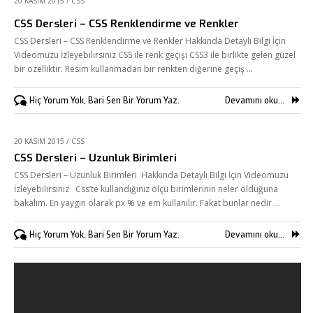
20 KASIM 2015
/
CSS
Hizmetlerimiz
CSS Dersleri – CSS Renklendirme ve Renkler
Referanslarımız
CSS Dersleri – CSS Renklendirme ve Renkler Hakkında Detaylı Bilgi İçin
Online Araçlar
Videomuzu İzleyebilirsiniz CSS ile renk geçişi CSS3 ile birlikte gelen güzel
bir özelliktir. Resim kullanmadan bir renkten diğerine geçiş …
Fikir Proje Blogluyor
Hiç Yorum Yok, Bari Sen Bir Yorum Yaz.
Devamını oku...
İnsan Kaynakları
Müşteri Paneli
20 KASIM 2015
/
CSS
CSS Dersleri – Uzunluk Birimleri
Bize Ulaşın
CSS Dersleri – Uzunluk Birimleri Hakkında Detaylı Bilgi İçin Videomuzu
İzleyebilirsiniz Css’te kullandığınız ölçü birimlerinin neler olduğuna
bakalım. En yaygın olarak px % ve em kullanılır. Fakat bunlar nedir …
Hiç Yorum Yok, Bari Sen Bir Yorum Yaz.
Devamını oku...