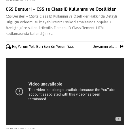
CSS Dersleri – CSS te Class ID Kullanımı ve Özellikler
CSS Dersleri – CSS te Class ID Kullanımı ve Özellikler Hakkında Detaylı
Bilgi İçin Videomuzu İzleyebilirsiniz Css kodlamalasında objeler 3
özelliğe göre stillendirilebilir. Element ID Class Element: HTML
kodlamasında kullandığınız …
Hiç Yorum Yok, Bari Sen Bir Yorum Yaz.
Devamını oku...
Fikir Proje Ajans
Kurumsal