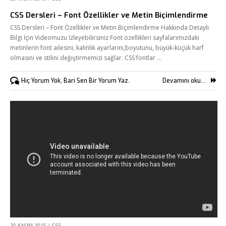
CSS Dersleri – Font Özellikler ve Metin Biçimlendirme
CSS Dersleri – Font Özellikler ve Metin Biçimlendirme Hakkında Detaylı
Bilgi İçin Videomuzu İzleyebilirsiniz Font özellikleri sayfalarımızdaki
metinlerin font ailesini, kalınlık ayarlarını,boyutunu, büyük-küçük harf
olmasını ve stilini değiştirmemizi sağlar. CSS fontlar …
Hiç Yorum Yok, Bari Sen Bir Yorum Yaz.
Devamını oku...
20 KASIM 2015
/
CSS