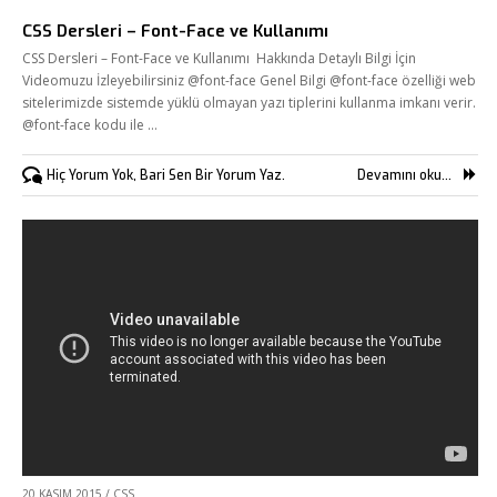
CSS Dersleri – Font-Face ve Kullanımı
CSS Dersleri – Font-Face ve Kullanımı Hakkında Detaylı Bilgi İçin
Videomuzu İzleyebilirsiniz @font-face Genel Bilgi @font-face özelliği web
sitelerimizde sistemde yüklü olmayan yazı tiplerini kullanma imkanı verir.
@font-face kodu ile …
Hiç Yorum Yok, Bari Sen Bir Yorum Yaz.
Devamını oku...
20 KASIM 2015
/
CSS