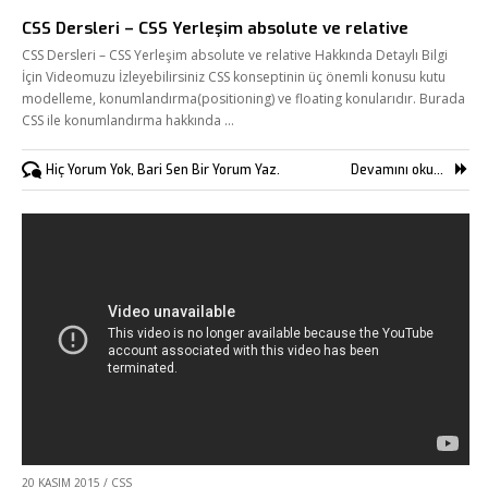
CSS Dersleri – CSS Yerleşim absolute ve relative
CSS Dersleri – CSS Yerleşim absolute ve relative Hakkında Detaylı Bilgi
İçin Videomuzu İzleyebilirsiniz CSS konseptinin üç önemli konusu kutu
modelleme, konumlandırma(positioning) ve floating konularıdır. Burada
CSS ile konumlandırma hakkında …
Hiç Yorum Yok, Bari Sen Bir Yorum Yaz.
Devamını oku...
20 KASIM 2015
/
CSS