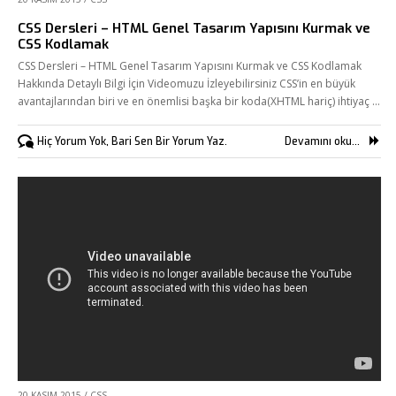
CSS Dersleri – HTML Genel Tasarım Yapısını Kurmak ve
CSS Kodlamak
CSS Dersleri – HTML Genel Tasarım Yapısını Kurmak ve CSS Kodlamak
Hakkında Detaylı Bilgi İçin Videomuzu İzleyebilirsiniz CSS’in en büyük
avantajlarından biri ve en önemlisi başka bir koda(XHTML hariç) ihtiyaç …
Hiç Yorum Yok, Bari Sen Bir Yorum Yaz.
Devamını oku...
20 KASIM 2015
/
CSS