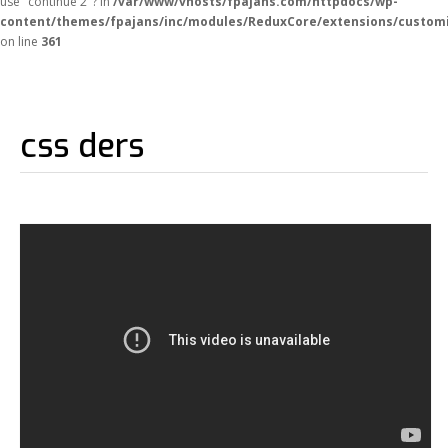
use "continue 2"? in
/var/www/vhosts/fpajans.com/httpdocs/wp-
content/themes/fpajans/inc/modules/ReduxCore/extensions/customi
on line
361
css ders