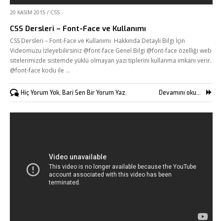
20 KASIM 2015
/
CSS
CSS Dersleri – Font-Face ve Kullanımı
CSS Dersleri – Font-Face ve Kullanımı Hakkında Detaylı Bilgi İçin
Videomuzu İzleyebilirsiniz @font-face Genel Bilgi @font-face özelliği web
sitelerimizde sistemde yüklü olmayan yazı tiplerini kullanma imkanı verir.
@font-face kodu ile …
Hiç Yorum Yok, Bari Sen Bir Yorum Yaz.
Devamını oku...