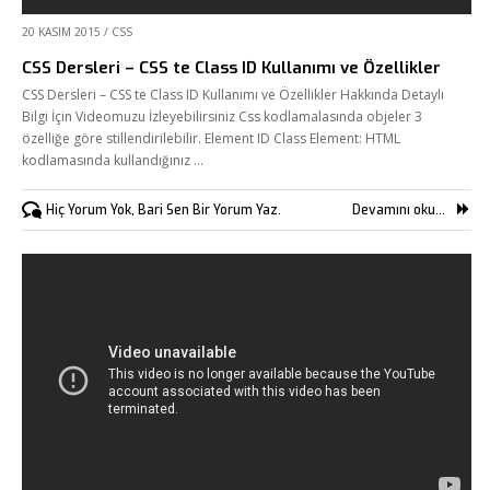
20 KASIM 2015
/
CSS
CSS Dersleri – CSS te Class ID Kullanımı ve Özellikler
CSS Dersleri – CSS te Class ID Kullanımı ve Özellikler Hakkında Detaylı
Bilgi İçin Videomuzu İzleyebilirsiniz Css kodlamalasında objeler 3
özelliğe göre stillendirilebilir. Element ID Class Element: HTML
kodlamasında kullandığınız …
Fikir Proje Ajans
Hiç Yorum Yok, Bari Sen Bir Yorum Yaz.
Devamını oku...
Kurumsal
Hizmetlerimiz
Referanslarımız
Online Araçlar
Fikir Proje Blogluyor
İnsan Kaynakları
Müşteri Paneli