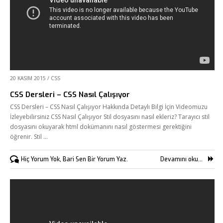
20 KASIM 2015
/
CSS
CSS Dersleri – CSS Nasıl Çalışıyor
CSS Dersleri – CSS Nasıl Çalışıyor Hakkında Detaylı Bilgi İçin Videomuzu
İzleyebilirsiniz CSS Nasıl Çalışıyor Stil dosyasını nasıl ekleriz? Tarayıcı stil
dosyasını okuyarak html dokümanını nasıl göstermesi gerektiğini
öğrenir. Stil …
Hiç Yorum Yok, Bari Sen Bir Yorum Yaz.
Devamını oku...