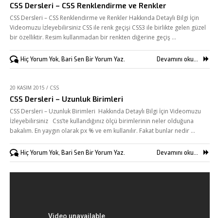
CSS Dersleri – CSS Renklendirme ve Renkler
Referanslarımız
CSS Dersleri – CSS Renklendirme ve Renkler Hakkında Detaylı Bilgi İçin
Videomuzu İzleyebilirsiniz CSS ile renk geçişi CSS3 ile birlikte gelen güzel
Online Araçlar
bir özelliktir. Resim kullanmadan bir renkten diğerine geçiş …
Fikir Proje Blogluyor
Hiç Yorum Yok, Bari Sen Bir Yorum Yaz.
Devamını oku...
İnsan Kaynakları
Müşteri Paneli
20 KASIM 2015
/
CSS
CSS Dersleri – Uzunluk Birimleri
Bize Ulaşın
CSS Dersleri – Uzunluk Birimleri Hakkında Detaylı Bilgi İçin Videomuzu
İzleyebilirsiniz Css’te kullandığınız ölçü birimlerinin neler olduğuna
bakalım. En yaygın olarak px % ve em kullanılır. Fakat bunlar nedir …
Hiç Yorum Yok, Bari Sen Bir Yorum Yaz.
Devamını oku...