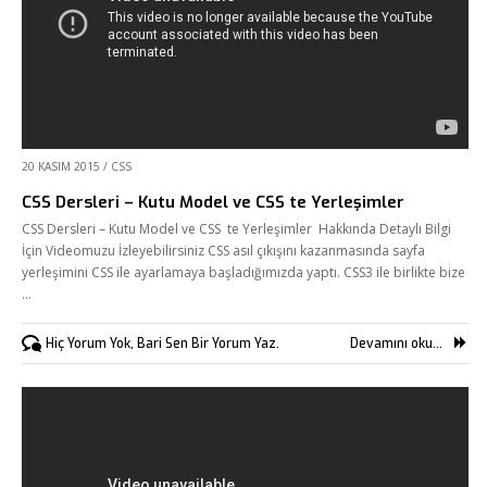
20 KASIM 2015
/
CSS
CSS Dersleri – Kutu Model ve CSS te Yerleşimler
CSS Dersleri – Kutu Model ve CSS te Yerleşimler Hakkında Detaylı Bilgi
İçin Videomuzu İzleyebilirsiniz CSS asıl çıkışını kazanmasında sayfa
yerleşimini CSS ile ayarlamaya başladığımızda yaptı. CSS3 ile birlikte bize
…
Hiç Yorum Yok, Bari Sen Bir Yorum Yaz.
Devamını oku...