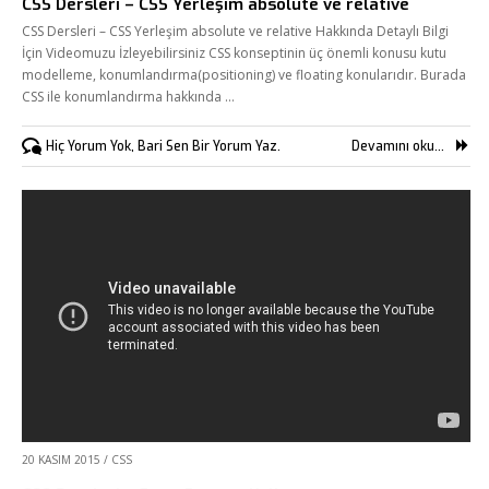
CSS Dersleri – CSS Yerleşim absolute ve relative
CSS Dersleri – CSS Yerleşim absolute ve relative Hakkında Detaylı Bilgi
İçin Videomuzu İzleyebilirsiniz CSS konseptinin üç önemli konusu kutu
modelleme, konumlandırma(positioning) ve floating konularıdır. Burada
CSS ile konumlandırma hakkında …
Hiç Yorum Yok, Bari Sen Bir Yorum Yaz.
Devamını oku...
20 KASIM 2015
/
CSS