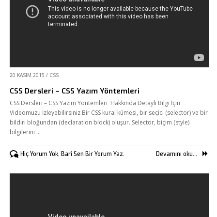
20 KASIM 2015
/
CSS
CSS Dersleri – CSS Yazım Yöntemleri
CSS Dersleri – CSS Yazım Yöntemleri Hakkında Detaylı Bilgi İçin
Videomuzu İzleyebilirsiniz Bir CSS kural kümesi, bir seçici (selector) ve bir
bildiri bloğundan (declaration block) oluşur. Selector, biçim (style)
bilgilerini …
Hiç Yorum Yok, Bari Sen Bir Yorum Yaz.
Devamını oku...