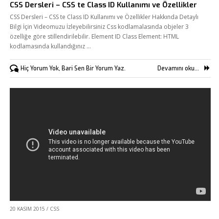
CSS Dersleri – CSS te Class ID Kullanımı ve Özellikler
CSS Dersleri – CSS te Class ID Kullanımı ve Özellikler Hakkında Detaylı
Bilgi İçin Videomuzu İzleyebilirsiniz Css kodlamalasında objeler 3
özelliğe göre stillendirilebilir. Element ID Class Element: HTML
kodlamasında kullandığınız …
Hiç Yorum Yok, Bari Sen Bir Yorum Yaz.
Devamını oku...
Fikir Proje Ajans
Kurumsal
20 KASIM 2015
/
CSS
Hizmetlerimiz