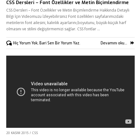
CSS Dersleri – Font Özellikler ve Metin Biçimlendirme
CSS Dersleri – Font Özellikler ve Metin Biçimlendirme Hakkında Detaylı
Bilgi İçin Videomuzu İzleyebilirsiniz Font özellikleri sayfalarımızdaki
metinlerin font ailesini, kalınlık ayarlarını,boyutunu, büyük-küçük harf
olmasını ve stilini değiştirmemizi sağlar. CSS fontlar …
Hiç Yorum Yok, Bari Sen Bir Yorum Yaz.
Devamını oku...
20 KASIM 2015
/
CSS