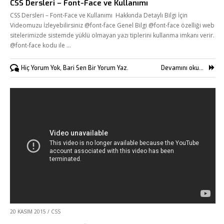
CSS Dersleri – Font-Face ve Kullanımı
CSS Dersleri – Font-Face ve Kullanımı Hakkında Detaylı Bilgi İçin
Videomuzu İzleyebilirsiniz @font-face Genel Bilgi @font-face özelliği web
sitelerimizde sistemde yüklü olmayan yazı tiplerini kullanma imkanı verir.
@font-face kodu ile …
Hiç Yorum Yok, Bari Sen Bir Yorum Yaz.
Devamını oku...
20 KASIM 2015
/
CSS