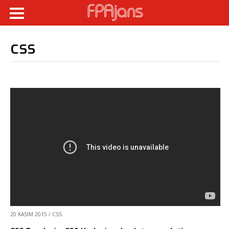
css
20 KASIM 2015
/
CSS