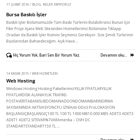
11 ŞUBAT 2016
/
BLOG
,
NELER YAPIYORUZ
Bursa Baskılı İşler
Baskılı İşler Bölümümüzde Tüm Baskı Türlerini Bulabilirsiniz Bunun İçin
Fikir Proje Ajans Web Sitesinden Hizmetlerimiz Bölümüne Tıklayıp
Oradan da Baskılı İşler Kısmını Seçmeniz Gerekiyor. Size Şimdi Türlerinin
Bazılarından Bahsedeceğim. Açık Hava …
Hiç Yorum Yok, Bari Sen Bir Yorum Yaz.
Devamını oku...
14 KASIM 2015
/
WEB HIZMETLERI
Web Hosting
Windows Hosting Hosting PaketlerimizYILLIK FİYATLARYILLIK
FİYATLARDİSK ALANIAYLIK TRAFİKE-
POSTAVERİTABANISUBDOMAINADDONDOMAINBARINDIRMA
SAYISIANINDA AKTİVASYONCPU İZNİAnti-DDoS ProLOKASYON
BAŞLANGIÇBAŞLANGIÇ100 TL 100 TL 1000 MB10.000 MB5 ADET3 ADET3
ADET1 ADET2 SİTEVAR%7VARAmerika – OVH DC
STANDARTSTANDART150 TL …