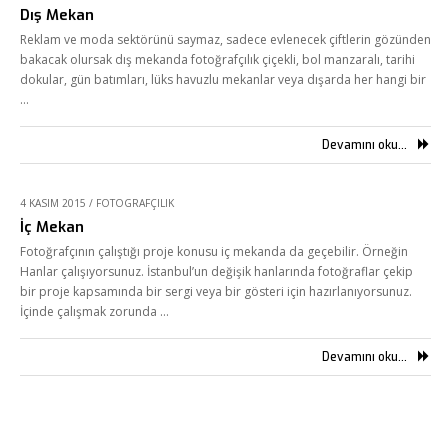
Dış Mekan
Hizmetlerimiz
Reklam ve moda sektörünü saymaz, sadece evlenecek çiftlerin gözünden
bakacak olursak dış mekanda fotoğrafçılık çiçekli, bol manzaralı, tarihi
Referanslarımız
dokular, gün batımları, lüks havuzlu mekanlar veya dışarda her hangi bir
…
Online Araçlar
Fikir Proje Blogluyor
Devamını oku...
İnsan Kaynakları
4 KASIM 2015
/
FOTOGRAFÇILIK
Müşteri Paneli
İç Mekan
Fotoğrafçının çalıştığı proje konusu iç mekanda da geçebilir. Örneğin
Bize Ulaşın
Hanlar çalışıyorsunuz. İstanbul’un değişik hanlarında fotoğraflar çekip
bir proje kapsamında bir sergi veya bir gösteri için hazırlanıyorsunuz.
İçinde çalışmak zorunda …
Devamını oku...