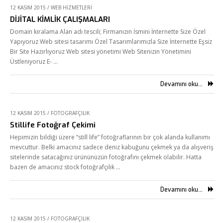
12 KASIM 2015
/
WEB HIZMETLERI
DİJİTAL KİMLİK ÇALIŞMALARI
Domain kiralama Alan adı tescili; Firmanızın İsmini İnternette Size Özel
Yapıyoruz Web sitesi tasarımı Özel Tasarımlarımızla Size İnternette Eşsiz
Bir Site Hazırlıyoruz Web sitesi yönetimi Web Sitenizin Yönetimini
Üstleniyoruz E- …
Devamını oku...
12 KASIM 2015
/
FOTOGRAFÇILIK
Stillife Fotoğraf Çekimi
Hepimizin bildiği üzere “still life” fotoğraflarının bir çok alanda kullanımı
mevcuttur. Belki amacınız sadece deniz kabuğunu çekmek ya da alışveriş
sitelerinde satacağınız ürününüzün fotoğrafını çekmek olabilir. Hatta
bazen de amacınız stock fotoğrafçılık …
Devamını oku...
Fikir Proje Ajans
12 KASIM 2015
/
FOTOGRAFÇILIK
Kurumsal