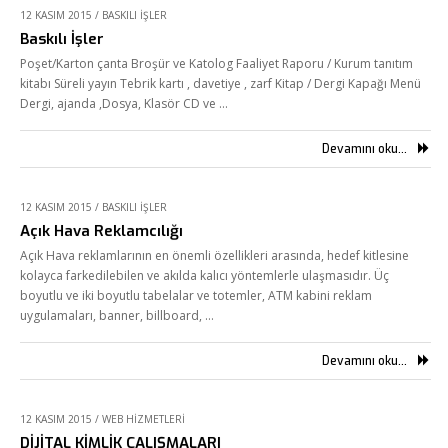
12 KASIM 2015
/
BASKILI İŞLER
Baskılı İşler
Poşet/Karton çanta Broşür ve Katolog Faaliyet Raporu / Kurum tanıtım
kitabı Süreli yayın Tebrik kartı , davetiye , zarf Kitap / Dergi Kapağı Menü
Dergi, ajanda ,Dosya, Klasör CD ve …
Fikir Proje Ajans
Devamını oku...
Kurumsal
12 KASIM 2015
/
BASKILI İŞLER
Hizmetlerimiz
Açık Hava Reklamcılığı
Referanslarımız
Açık Hava reklamlarının en önemli özellikleri arasında, hedef kitlesine
kolayca farkedilebilen ve akılda kalıcı yöntemlerle ulaşmasıdır. Üç
Online Araçlar
boyutlu ve iki boyutlu tabelalar ve totemler, ATM kabini reklam
uygulamaları, banner, billboard, …
Fikir Proje Blogluyor
İnsan Kaynakları
Devamını oku...
Müşteri Paneli
12 KASIM 2015
/
WEB HIZMETLERI
Bize Ulaşın
DİJİTAL KİMLİK ÇALIŞMALARI