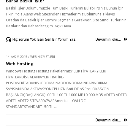
Bursa Baskılı İşler
Baskılı İşler Bölümümüzde Tüm Baskı Türlerini Bulabilirsiniz Bunun İçin
Fikir Proje Ajans Web Sitesinden Hizmetlerimiz Bölümüne Tıklayıp
Oradan da Baskılı İşler Kısmını Seçmeniz Gerekiyor. Size Şimdi Türlerinin
Bazılarından Bahsedeceğim. Açık Hava …
Hiç Yorum Yok, Bari Sen Bir Yorum Yaz.
Devamını oku...
14 KASIM 2015
/
WEB HIZMETLERI
Web Hosting
Windows Hosting Hosting PaketlerimizYILLIK FİYATLARYILLIK
FİYATLARDİSK ALANIAYLIK TRAFİKE-
POSTAVERİTABANISUBDOMAINADDONDOMAINBARINDIRMA
SAYISIANINDA AKTİVASYONCPU İZNİAnti-DDoS ProLOKASYON
BAŞLANGIÇBAŞLANGIÇ100 TL 100 TL 1000 MB10.000 MB5 ADET3 ADET3
ADET1 ADET2 SİTEVAR%7VARAmerika – OVH DC
STANDARTSTANDART150 TL …
Devamını oku...