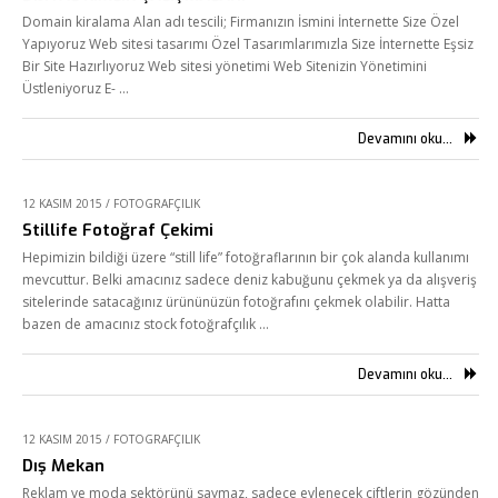
Domain kiralama Alan adı tescili; Firmanızın İsmini İnternette Size Özel
Yapıyoruz Web sitesi tasarımı Özel Tasarımlarımızla Size İnternette Eşsiz
Bir Site Hazırlıyoruz Web sitesi yönetimi Web Sitenizin Yönetimini
Üstleniyoruz E- …
Devamını oku...
12 KASIM 2015
/
FOTOGRAFÇILIK
Stillife Fotoğraf Çekimi
Hepimizin bildiği üzere “still life” fotoğraflarının bir çok alanda kullanımı
mevcuttur. Belki amacınız sadece deniz kabuğunu çekmek ya da alışveriş
sitelerinde satacağınız ürününüzün fotoğrafını çekmek olabilir. Hatta
bazen de amacınız stock fotoğrafçılık …
Devamını oku...
12 KASIM 2015
/
FOTOGRAFÇILIK
Dış Mekan
Reklam ve moda sektörünü saymaz, sadece evlenecek çiftlerin gözünden