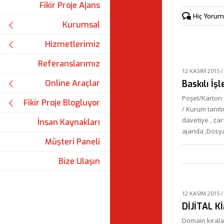
Fikir Proje Ajans
Hiç Yorum 
Kurumsal
Hizmetlerimiz
Referanslarımız
12 KASIM 2015
Online Araçlar
Baskılı İşl
Poşet/Karton 
Fikir Proje Blogluyor
/ Kurum tanıtım
davetiye , zar
İnsan Kaynakları
ajanda ,Dosya
Müşteri Paneli
Bize Ulaşın
12 KASIM 2015
DİJİTAL K
Domain kiralam