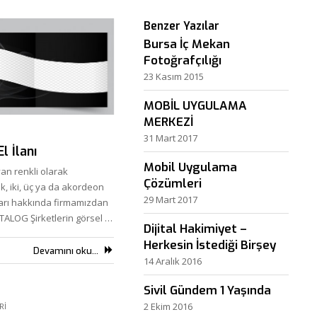
Benzer Yazılar
Bursa İç Mekan
Fotoğrafçılığı
23 Kasım 2015
MOBİL UYGULAMA
MERKEZİ
31 Mart 2017
l İlanı
Mobil Uygulama
an renkli olarak
Çözümleri
k, iki, üç ya da akordeon
29 Mart 2017
atları hakkında firmamızdan
 KATALOG Şirketlerin görsel …
Dijital Hakimiyet –
Herkesin İstediği Birşey
Devamını oku...
14 Aralık 2016
Sivil Gündem 1 Yaşında
2 Ekim 2016
RI