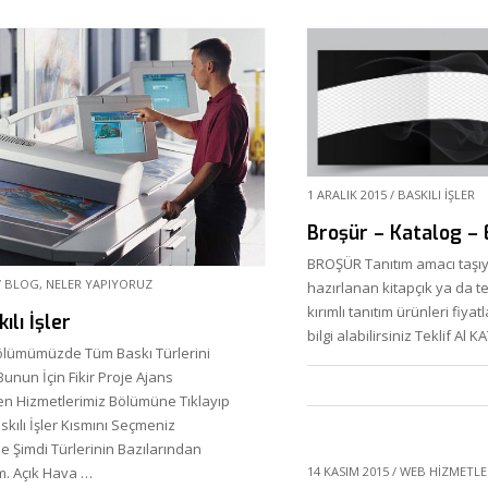
1 ARALIK 2015
/
BASKILI İŞLER
Broşür – Katalog – E
BROŞÜR Tanıtım amacı taşıy
/
BLOG
,
NELER YAPIYORUZ
hazırlanan kitapçık ya da te
kırımlı tanıtım ürünleri fiy
ılı İşler
bilgi alabilirsiniz Teklif Al
 Bölümümüzde Tüm Baskı Türlerini
 Bunun İçin Fikir Proje Ajans
n Hizmetlerimiz Bölümüne Tıklayıp
kılı İşler Kısmını Seçmeniz
e Şimdi Türlerinin Bazılarından
. Açık Hava …
14 KASIM 2015
/
WEB HIZMETLE