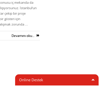
je konusu iç mekanda da
lışıyorsunuz. İstanbul’un
ar çekip bir proje
r gösteri için
çalışmak zorunda …
Devamını oku...