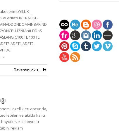
ketlerimizYILLIK
K ALANIAYLIK TRAFİKE-
MAINADDONDOMAINBARIND
SYONCPU İZNİAnti-DDoS
ŞLANGIÇ100 TL 100 TL
ADET3 ADET1 ADET2
VH DC
 …
Devamını oku...
ığı
önemli özellikleri arasında,
edilebilen ve akılda kalıcı
 boyutlu ve iki boyutlu
kabini reklam