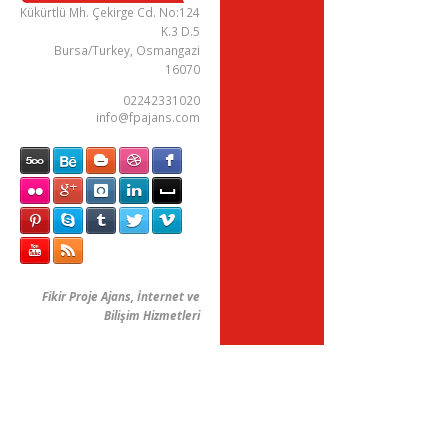
Kükürtlü Mh. Çekirge Cd. No:124
K.3 D.5
Bursa/Turkey, Osmangazi
16070
02242331020
info@fpajans.com
Fikir Proje Ajans, İnternet ve
Bilişim Hizmetleri