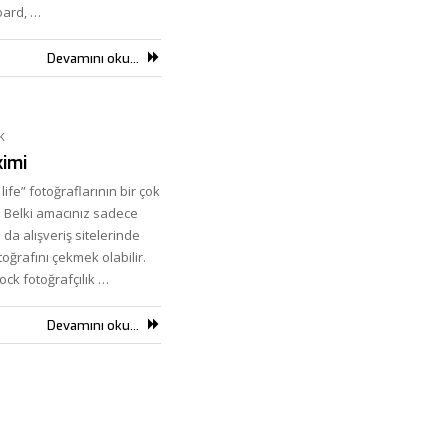
oard, …
Devamını oku...
K
kimi
 life” fotoğraflarının bir çok
. Belki amacınız sadece
a alışveriş sitelerinde
ğrafını çekmek olabilir.
ck fotoğrafçılık …
Devamını oku...