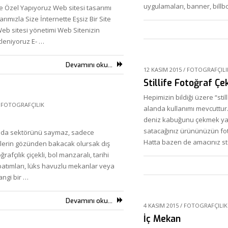
uygulamaları, banner, billb
ze Özel Yapıyoruz Web sitesi tasarımı
rımızla Size İnternette Eşsiz Bir Site
Web sitesi yönetimi Web Sitenizin
tleniyoruz E- …
Devamını oku...
12 KASIM 2015
/
FOTOGRAFÇILI
Stillife Fotoğraf Çe
Hepimizin bildiği üzere “still
/
FOTOGRAFÇILIK
alanda kullanımı mevcuttur
deniz kabuğunu çekmek ya d
satacağınız ürününüzün foto
da sektörünü saymaz, sadece
Hatta bazen de amacınız sto
tlerin gözünden bakacak olursak dış
afçılık çiçekli, bol manzaralı, tarihi
batımları, lüks havuzlu mekanlar veya
angi bir …
Devamını oku...
4 KASIM 2015
/
FOTOGRAFÇILIK
İç Mekan