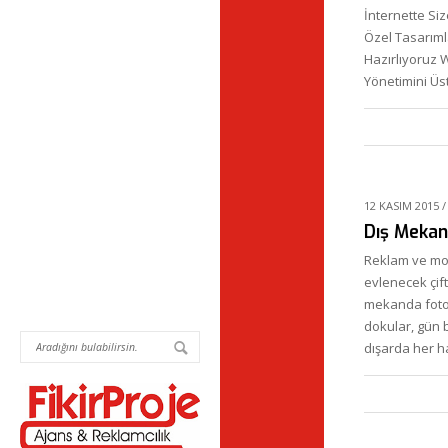
İnternette Si
Özel Tasarımla
Hazırlıyoruz 
Yönetimini Üs
12 KASIM 2015
Dış Mekan
Reklam ve mo
evlenecek çif
mekanda fotoğr
dokular, gün 
dışarda her h