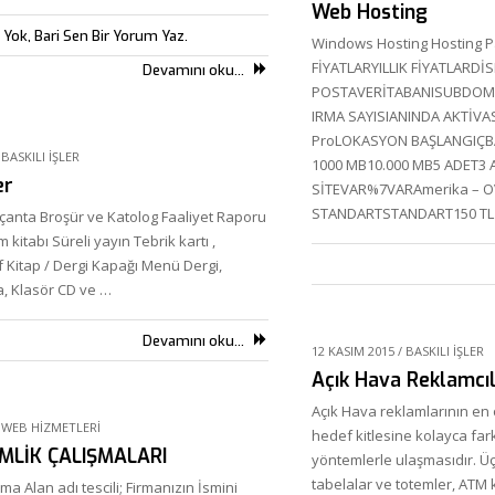
Web Hosting
Yok, Bari Sen Bir Yorum Yaz.
Windows Hosting Hosting Pa
FİYATLARYILLIK FİYATLARDİS
Devamını oku...
POSTAVERİTABANISUBDO
IRMA SAYISIANINDA AKTİVA
ProLOKASYON BAŞLANGIÇBA
/
BASKILI İŞLER
1000 MB10.000 MB5 ADET3 
er
SİTEVAR%7VARAmerika – O
STANDARTSTANDART150 TL
çanta Broşür ve Katolog Faaliyet Raporu
 kitabı Süreli yayın Tebrik kartı ,
f Kitap / Dergi Kapağı Menü Dergi,
, Klasör CD ve …
Devamını oku...
12 KASIM 2015
/
BASKILI İŞLER
Açık Hava Reklamcıl
Açık Hava reklamlarının en 
/
WEB HIZMETLERI
hedef kitlesine kolayca fark
İMLİK ÇALIŞMALARI
yöntemlerle ulaşmasıdır. Üç
tabelalar ve totemler, ATM 
a Alan adı tescili; Firmanızın İsmini