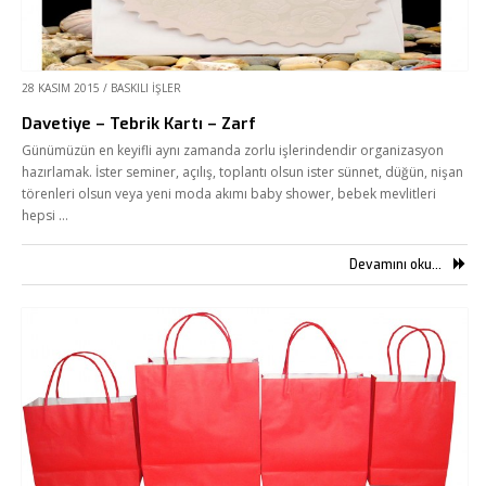
Referanslarımız
Online Araçlar
28 KASIM 2015
/
BASKILI İŞLER
Fikir Proje Blogluyor
Davetiye – Tebrik Kartı – Zarf
İnsan Kaynakları
Günümüzün en keyifli aynı zamanda zorlu işlerindendir organizasyon
hazırlamak. İster seminer, açılış, toplantı olsun ister sünnet, düğün, nişan
Müşteri Paneli
törenleri olsun veya yeni moda akımı baby shower, bebek mevlitleri
hepsi …
Bize Ulaşın
Devamını oku...