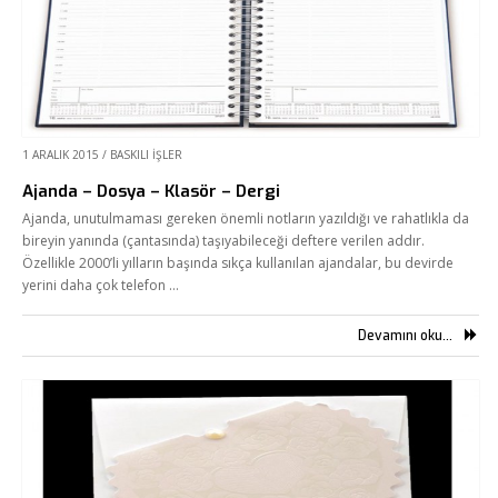
1 ARALIK 2015
/
BASKILI İŞLER
Ajanda – Dosya – Klasör – Dergi
Ajanda, unutulmaması gereken önemli notların yazıldığı ve rahatlıkla da
bireyin yanında (çantasında) taşıyabileceği deftere verilen addır.
Özellikle 2000’li yılların başında sıkça kullanılan ajandalar, bu devirde
yerini daha çok telefon …
Devamını oku...
Fikir Proje Ajans
Kurumsal
Hizmetlerimiz