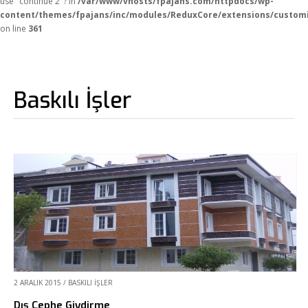
use "continue 2"? in
/var/www/vhosts/fpajans.com/httpdocs/wp-
content/themes/fpajans/inc/modules/ReduxCore/extensions/customi
on line
361
Baskılı İşler
2 ARALIK 2015
/
BASKILI İŞLER
Dış Cephe Giydirme