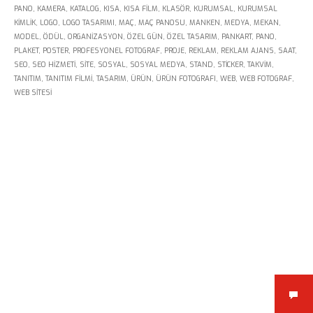
PANO
,
KAMERA
,
KATALOG
,
KISA
,
KISA FILM
,
KLASÖR
,
KURUMSAL
,
KURUMSAL
KIMLIK
,
LOGO
,
LOGO TASARIMI
,
MAÇ
,
MAÇ PANOSU
,
MANKEN
,
MEDYA
,
MEKAN
,
MODEL
,
ÖDÜL
,
ORGANIZASYON
,
ÖZEL GÜN
,
ÖZEL TASARIM
,
PANKART
,
PANO
,
PLAKET
,
POSTER
,
PROFESYONEL FOTOGRAF
,
PROJE
,
REKLAM
,
REKLAM AJANS
,
SAAT
,
SEO
,
SEO HIZMETI
,
SITE
,
SOSYAL
,
SOSYAL MEDYA
,
STAND
,
STICKER
,
TAKVIM
,
TANITIM
,
TANITIM FILMI
,
TASARIM
,
ÜRÜN
,
ÜRÜN FOTOGRAFI
,
WEB
,
WEB FOTOGRAF
,
Kükürtlü Mh. Çekirge Cd. No:124
WEB SITESI
K.3 D.5
Bursa/Turkey, Osmangazi
16070
02242331020
info@fpajans.com
Fikir Proje Ajans, İnternet ve