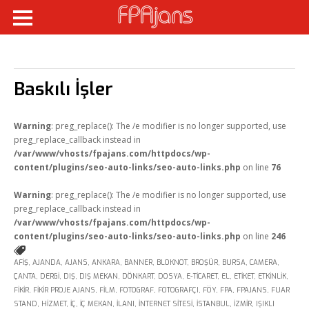
Fikir Proje Ajans
Kurumsal
Baskılı İşler
Hizmetlerimiz
Referanslarımız
Warning
: preg_replace(): The /e modifier is no longer supported, use
preg_replace_callback instead in
Online Araçlar
/var/www/vhosts/fpajans.com/httpdocs/wp-
content/plugins/seo-auto-links/seo-auto-links.php
on line
76
Fikir Proje Blogluyor
Warning
: preg_replace(): The /e modifier is no longer supported, use
İnsan Kaynakları
preg_replace_callback instead in
/var/www/vhosts/fpajans.com/httpdocs/wp-
Müşteri Paneli
content/plugins/seo-auto-links/seo-auto-links.php
on line
246
Bize Ulaşın
AFIŞ
,
AJANDA
,
AJANS
,
ANKARA
,
BANNER
,
BLOKNOT
,
BROŞÜR
,
BURSA
,
CAMERA
,
ÇANTA
,
DERGI
,
DIŞ
,
DIŞ MEKAN
,
DÖNKART
,
DOSYA
,
E-TICARET
,
EL
,
ETIKET
,
ETKINLIK
,
FIKIR
,
FIKIR PROJE AJANS
,
FILM
,
FOTOGRAF
,
FOTOGRAFÇI
,
FÖY
,
FPA
,
FPAJANS
,
FUAR
STAND
,
HIZMET
,
IÇ
,
IÇ MEKAN
,
ILANI
,
INTERNET SITESI
,
ISTANBUL
,
IZMIR
,
IŞIKLI