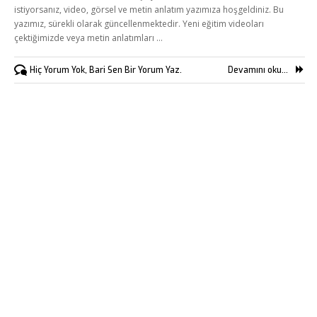
istiyorsanız, video, görsel ve metin anlatım yazımıza hoşgeldiniz. Bu
yazımız, sürekli olarak güncellenmektedir. Yeni eğitim videoları
çektiğimizde veya metin anlatımları …
Hiç Yorum Yok, Bari Sen Bir Yorum Yaz.
Devamını oku...
Fikir Proje Ajans
Kurumsal
Hizmetlerimiz
Referanslarımız
Online Araçlar
Fikir Proje Blogluyor
İnsan Kaynakları
Müşteri Paneli