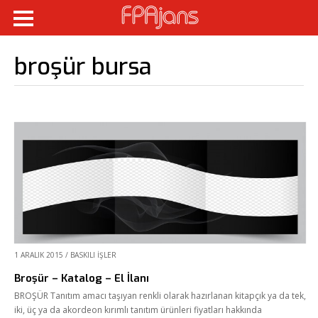
broşür bursa
1 ARALIK 2015
/
BASKILI İŞLER
Broşür – Katalog – El İlanı
BROŞÜR Tanıtım amacı taşıyan renkli olarak hazırlanan kitapçık ya da tek,
iki, üç ya da akordeon kırımlı tanıtım ürünleri fiyatları hakkında