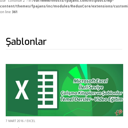
use "continue 2"? in
/var/www/vhosts/fpajans.com/httpdocs/wp-
content/themes/fpajans/inc/modules/ReduxCore/extensions/customi
on line
361
Şablonlar
7 MART 2016
/
EXCEL
Fikir Proje Ajans