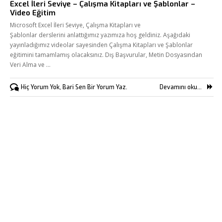
Excel İleri Seviye – Çalışma Kitapları ve Şablonlar –
Kurumsal
Video Eğitim
Microsoft Excel İleri Seviye, Çalışma Kitapları ve
Hizmetlerimiz
Şablonlar derslerini anlattığımız yazımıza hoş geldiniz. Aşağıdaki
Referanslarımız
yayınladığımız videolar sayesinden Çalışma Kitapları ve Şablonlar
eğitimini tamamlamış olacaksınız. Dış Başvurular, Metin Dosyasından
Online Araçlar
Veri Alma ve …
Fikir Proje Blogluyor
Hiç Yorum Yok, Bari Sen Bir Yorum Yaz.
Devamını oku...
İnsan Kaynakları
Müşteri Paneli
Bize Ulaşın