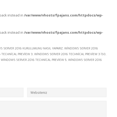
lback instead in
/var/www/vhosts/fpajans.com/httpdocs/wp-
lback instead in
/var/www/vhosts/fpajans.com/httpdocs/wp-
 SERVER 2016 KURULUMUNU NASIL YAPARIZ
,
WINDOWS SERVER 2016
 TECHNICAL PREVIEW 3
,
WINDOWS SERVER 2016 TECHNICAL PREVIEW 3 ISO
,
,
WINDOWS SERVER 2016 TECHNICAL PREVIEW 5
,
WINDOWS SERVER 2016