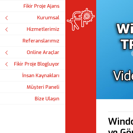
Fikir Proje Ajans
Kurumsal
Hizmetlerimiz
Referanslarımız
Online Araçlar
Fikir Proje Blogluyor
İnsan Kaynakları
Müşteri Paneli
Bize Ulaşın
Windo
ve Gö