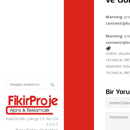
Warning
: pr
content/plu
Warning
: pr
content/plu
GÖRSEL ANLAT
TECHNICAL PRE
WINDOWS SERVE
TECHNICAL PRE
Bir Yor
Kükürtlü Mh. Çekirge Cd. No:124
K.3 D.5
Bursa/Turkey, Osmangazi