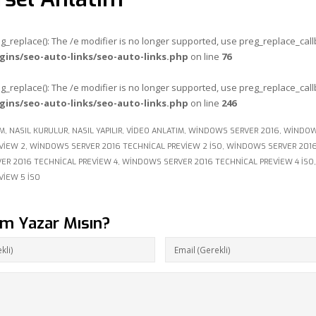
eg_replace(): The /e modifier is no longer supported, use preg_replace_cal
gins/seo-auto-links/seo-auto-links.php
on line
76
eg_replace(): The /e modifier is no longer supported, use preg_replace_cal
gins/seo-auto-links/seo-auto-links.php
on line
246
IM
,
NASIL KURULUR
,
NASIL YAPILIR
,
VIDEO ANLATIM
,
WINDOWS SERVER 2016
,
WINDOWS
VIEW 2
,
WINDOWS SERVER 2016 TECHNICAL PREVIEW 2 ISO
,
WINDOWS SERVER 2016
R 2016 TECHNICAL PREVIEW 4
,
WINDOWS SERVER 2016 TECHNICAL PREVIEW 4 ISO
VIEW 5 ISO
um Yazar Mısın?