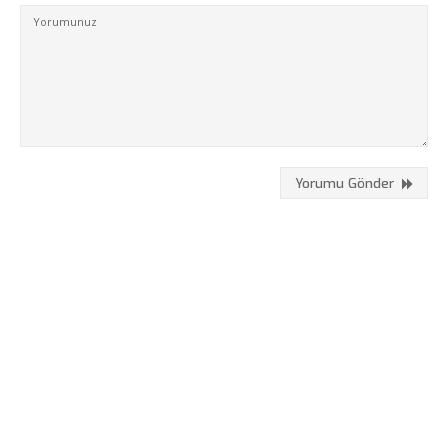
Hizmetlerimiz
Referanslarımız
Online Araçlar
Fikir Proje Blogluyor
İnsan Kaynakları
Yorumu Gönder
Müşteri Paneli
Bize Ulaşın