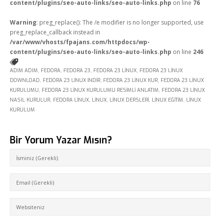
content/plugins/seo-auto-links/seo-auto-links.php
on line
76
Warning
: preg_replace(): The /e modifier is no longer supported, use
preg_replace_callback instead in
/var/www/vhosts/fpajans.com/httpdocs/wp-
content/plugins/seo-auto-links/seo-auto-links.php
on line
246
ADIM ADIM
,
FEDORA
,
FEDORA 23
,
FEDORA 23 LINUX
,
FEDORA 23 LINUX
DOWNLOAD
,
FEDORA 23 LINUX INDIR
,
FEDORA 23 LINUX KUR
,
FEDORA 23 LINUX
KURULUMU
,
FEDORA 23 LINUX KURULUMU RESIMLI ANLATIM
,
FEDORA 23 LINUX
NASIL KURULUR
,
FEDORA LINUX
,
LINUX
,
LINUX DERSLERI
,
LINUX EĞITIM
,
LINUX
KURULUM
Bir Yorum Yazar Mısın?
Fikir Proje Ajans
Kurumsal