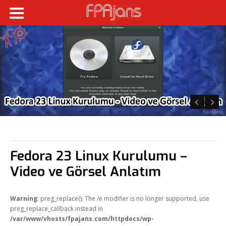
Fedora 23 Linux Kurulumu –
Video ve Görsel Anlatım
Warning
: preg_replace(): The /e modifier is no longer supported, use
preg_replace_callback instead in
/var/www/vhosts/fpajans.com/httpdocs/wp-