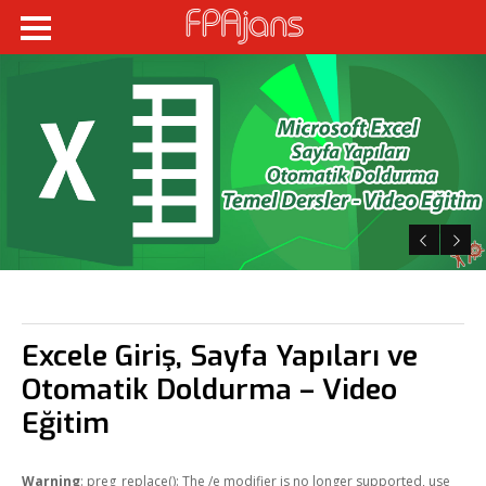
Fikir Proje Ajans
Kurumsal
Hizmetlerimiz
Referanslarımız
Online Araçlar
Fikir Proje Blogluyor
İnsan Kaynakları
Excele Giriş, Sayfa Yapıları ve
Müşteri Paneli
Otomatik Doldurma – Video
Bize Ulaşın
Eğitim
Warning
: preg_replace(): The /e modifier is no longer supported, use