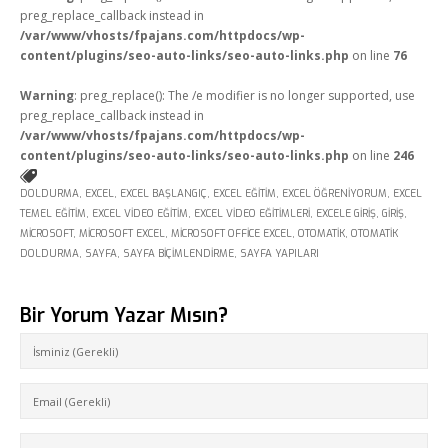
preg_replace_callback instead in
/var/www/vhosts/fpajans.com/httpdocs/wp-
content/plugins/seo-auto-links/seo-auto-links.php
on line
76
Warning
: preg_replace(): The /e modifier is no longer supported, use
preg_replace_callback instead in
/var/www/vhosts/fpajans.com/httpdocs/wp-
content/plugins/seo-auto-links/seo-auto-links.php
on line
246
DOLDURMA
,
EXCEL
,
EXCEL BAŞLANGIÇ
,
EXCEL EĞITIM
,
EXCEL ÖĞRENIYORUM
,
EXCEL
TEMEL EĞITIM
,
EXCEL VIDEO EĞITIM
,
EXCEL VIDEO EĞITIMLERI
,
EXCELE GIRIŞ
,
GIRIŞ
,
MICROSOFT
,
MICROSOFT EXCEL
,
MICROSOFT OFFICE EXCEL
,
OTOMATIK
,
OTOMATIK
DOLDURMA
,
SAYFA
,
SAYFA BIÇIMLENDIRME
,
SAYFA YAPILARI
Bir Yorum Yazar Mısın?