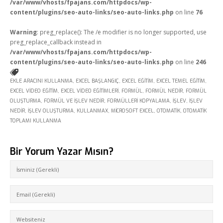
/var/www/vhosts/fpajans.com/httpdocs/wp-
content/plugins/seo-auto-links/seo-auto-links.php
on line
76
Warning
: preg_replace(): The /e modifier is no longer supported, use
preg_replace_callback instead in
/var/www/vhosts/fpajans.com/httpdocs/wp-
content/plugins/seo-auto-links/seo-auto-links.php
on line
246
EKLE ARACINI KULLANMA
,
EXCEL BAŞLANGIÇ
,
EXCEL EĞITIM
,
EXCEL TEMEL EĞITIM
,
EXCEL VIDEO EĞITIM
,
EXCEL VIDEO EĞITIMLERI
,
FORMÜL
,
FORMÜL NEDIR
,
FORMÜL
OLUŞTURMA
,
FORMÜL VE İŞLEV NEDIR
,
FORMÜLLERI KOPYALAMA
,
İŞLEV
,
İŞLEV
NEDIR
,
İŞLEV OLUŞTURMA
,
KULLANMAX
,
MICROSOFT EXCEL
,
OTOMATIK
,
OTOMATIK
TOPLAMI KULLANMA
Bir Yorum Yazar Mısın?
Kükürtlü Mh. Çekirge Cd. No:124