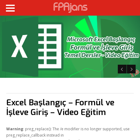
Fikir Proje Ajans
Kurumsal
Hizmetlerimiz
Referanslarımız
Online Araçlar
Fikir Proje Blogluyor
İnsan Kaynakları
Excel Başlangıç – Formül ve
Müşteri Paneli
İşleve Giriş – Video Eğitim
Bize Ulaşın
Warning
: preg_replace(): The /e modifier is no longer supported, use
preg_replace_callback instead in