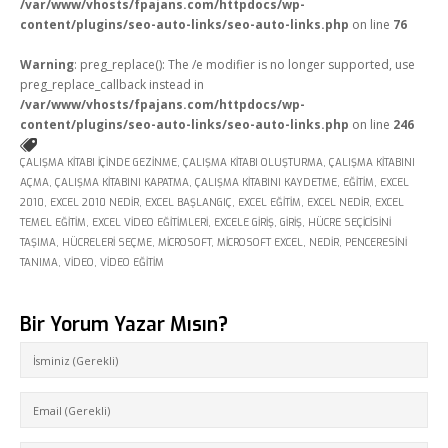
/var/www/vhosts/fpajans.com/httpdocs/wp-
content/plugins/seo-auto-links/seo-auto-links.php
on line
76
Warning
: preg_replace(): The /e modifier is no longer supported, use
preg_replace_callback instead in
/var/www/vhosts/fpajans.com/httpdocs/wp-
content/plugins/seo-auto-links/seo-auto-links.php
on line
246
ÇALIŞMA KITABI İÇINDE GEZINME
,
ÇALIŞMA KITABI OLUŞTURMA
,
ÇALIŞMA KITABINI
AÇMA
,
ÇALIŞMA KITABINI KAPATMA
,
ÇALIŞMA KITABINI KAYDETME
,
EĞITIM
,
EXCEL
2010
,
EXCEL 2010 NEDIR
,
EXCEL BAŞLANGIÇ
,
EXCEL EĞITIM
,
EXCEL NEDIR
,
EXCEL
TEMEL EĞITIM
,
EXCEL VIDEO EĞITIMLERI
,
EXCELE GIRIŞ
,
GIRIŞ
,
HÜCRE SEÇICISINI
TAŞIMA
,
HÜCRELERI SEÇME
,
MICROSOFT
,
MICROSOFT EXCEL
,
NEDIR
,
PENCERESINI
TANIMA
,
VIDEO
,
VIDEO EĞITIM
Bir Yorum Yazar Mısın?