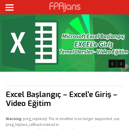
Fikir Proje Ajans
Kurumsal
Hizmetlerimiz
Referanslarımız
Online Araçlar
Fikir Proje Blogluyor
İnsan Kaynakları
Excel Başlangıç – Excel’e Giriş –
Müşteri Paneli
Video Eğitim
Bize Ulaşın
Warning
: preg_replace(): The /e modifier is no longer supported, use
preg_replace_callback instead in