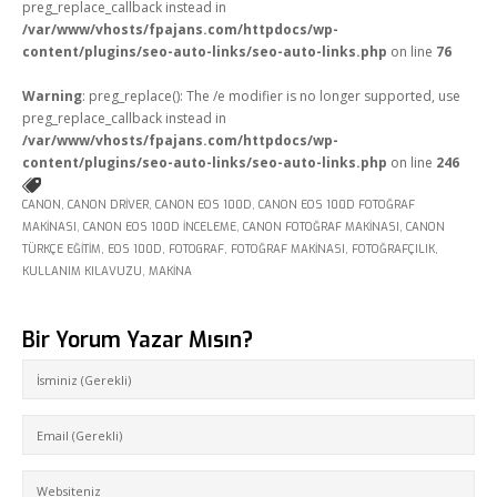
preg_replace_callback instead in
/var/www/vhosts/fpajans.com/httpdocs/wp-
content/plugins/seo-auto-links/seo-auto-links.php
on line
76
Warning
: preg_replace(): The /e modifier is no longer supported, use
preg_replace_callback instead in
/var/www/vhosts/fpajans.com/httpdocs/wp-
content/plugins/seo-auto-links/seo-auto-links.php
on line
246
CANON
,
CANON DRIVER
,
CANON EOS 100D
,
CANON EOS 100D FOTOĞRAF
MAKINASI
,
CANON EOS 100D INCELEME
,
CANON FOTOĞRAF MAKINASI
,
CANON
TÜRKÇE EĞITIM
,
EOS 100D
,
FOTOGRAF
,
FOTOĞRAF MAKINASI
,
FOTOĞRAFÇILIK
,
KULLANIM KILAVUZU
,
MAKINA
Bir Yorum Yazar Mısın?
Fikir Proje Ajans