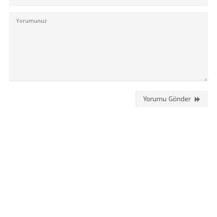
Kurumsal
Hizmetlerimiz
Referanslarımız
Online Araçlar
Fikir Proje Blogluyor
İnsan Kaynakları
Yorumu Gönder
Müşteri Paneli
Bize Ulaşın